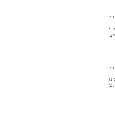
20
シ
セ
20
6
関