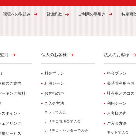
環境への取組み
貸渡約款
ご利用の手引き
特定商
魅力
個人のお客様
法人のお客様
I
料金プラン
料金プラン
車種のご案内
利用シーン
長時間利用もお
パーキング無料
お客様の声
社有車とのコス
リ
ご入会方法
利用シーン
ネットで入会
ーズポイント
お客様の声
カリテコ説明会で入会
シェアリング
ご入会方法
カリテコ・センターで入会
ネットで入会
連携サービス