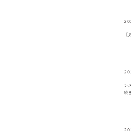
20
【
20
シ
続
20