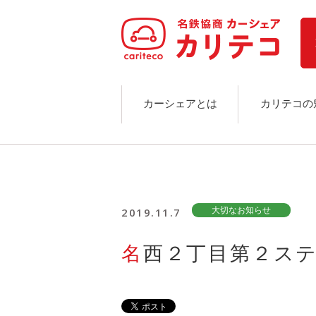
ホーム
ステーション検索
東京エリア
大阪エリア
金沢エリア
駅近／直結
カーシェアとは
カリテコの
カーシェアリングとは
ご利用の流れ
コストシミュレーション
ライド&カーシェア
モデルコース
2019.11.7
大切なお知らせ
カリテコの魅力
BMW/MINI
名西２丁目第２ス
シーン別車種のご案内
名鉄協商パーキング無料
予約アプリ
名鉄ミューズポイント