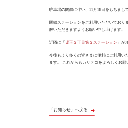
快適カーシェアリング
駐車場の閉鎖に伴い、11月18日をもちま
乗り乗り連携サービス
個人のお客様
閉鎖ステーションをご利用いただいており
料金プラン
解いただきますようお願い申し上げます。
利用シーン
お客様の声
近隣に「
児玉３丁目第３ステーション
」が
ご入会方法
学生はおトク！
今後もより多くの皆さまに便利にご利用い
マイナ免許証
ます。 これからもカリテコをよろしくお願
よくある質問
法人のお客様
料金プラン
長時間利用もおトク
社有車との比較
利用シーン
「お知らせ」へ戻る
お客様の声
ご入会方法
よくある質問