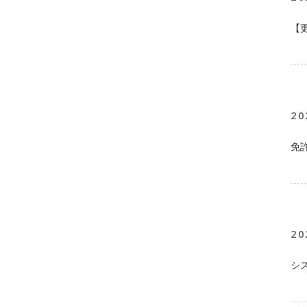
【
20
免
20
シ