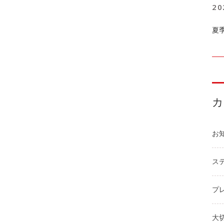
20
夏
お
ステ
プ
大