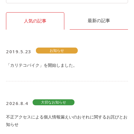
利用シーン
お客様の声
最新の記事
人気の記事
ご入会方法
学生はおトク！
マイナ免許証
2019.5.23
お知らせ
よくある質問
「カリテコバイク」を開始しました。
法人のお客様
料金プラン
長時間利用もおトク
2026.8.4
大切なお知らせ
社有車との比較
利用シーン
不正アクセスによる個人情報漏えいのおそれに関するお詫びとお
知らせ
お客様の声