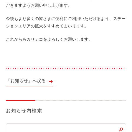
だきますようお願い申し上げます。
ライド&カーシェア
モデルコース
今後もより多くの皆さまに便利にご利用いただけるよう、ステー
ションエリアの拡大をすすめてまいります。
カリテコの魅力
これからもカリテコをよろしくお願いします。
BMW/MINI
シーン別車種のご案内
名鉄協商パーキング無料
予約アプリ
「お知らせ」へ戻る
名鉄ミューズポイント
快適カーシェアリング
乗り乗り連携サービス
お知らせ内検索
個人のお客様
料金プラン