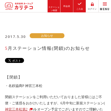
料金表
ステーショ
MENU
ご入会
ログイン
ン検索
ホーム
2017.5.30
お知らせ
ステーション検索
東京エリア
5月ステーション情報(閉鎖)のお知らせ
大阪エリア
金沢エリア
駅近／直結
【閉鎖】
・名鉄協商P 神宮三本松
カーシェアリングとは
閉鎖ステーションをご利用いただいておりました皆様にはご不
ご利用の流れ
便・ご迷惑をおかけいたしますが、6月中旬に新規ステーション(
コストシミュレーション
神宮三本松第2
)をオープン予定でございますのでご理解いた