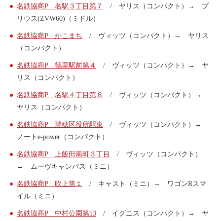
ご入会方法
名鉄協商P 名駅３丁目第７
/ ヤリス（コンパクト）→ プ
リウス(ZVW60)（ミドル）
よくある質問
名鉄協商P かこまち
/ ヴィッツ（コンパクト）→ ヤリス
（コンパクト）
名鉄協商P 鶴里駅前第４
/ ヴィッツ（コンパクト）→ ヤ
会社案内
お問い合わせ
お知らせ
リス（コンパクト）
名鉄協商P 名駅４丁目第８
/ ヴィッツ（コンパクト）→
ヤリス（コンパクト）
ご入会はこちら
会員ログイン
名鉄協商P 瑞穂区役所駅東
/ ヴィッツ（コンパクト）→
ノートe-power（コンパクト）
保険補償内容
個人情報の取扱い
名鉄協商P 上飯田南町３丁目
/ ヴィッツ（コンパクト）
環境への取組み
→ ムーヴキャンバス（ミニ）
貸渡約款
ご利用の手引き
名鉄協商P 吹上第１
/ キャスト（ミニ）→ ワゴンRスマ
特定商取引について
イル（ミニ）
サイトマップ
名鉄協商P 中村公園第13
/ イグニス（コンパクト）→ ヤ