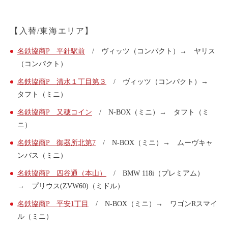
利用シーン
【入替/東海エリア】
お客様の声
ご入会方法
名鉄協商P 平針駅前
/ ヴィッツ（コンパクト）→ ヤリス
（コンパクト）
学生はおトク！
名鉄協商P 清水１丁目第３
/ ヴィッツ（コンパクト）→
マイナ免許証
タフト（ミニ）
よくある質問
名鉄協商P 又穂コイン
/ N-BOX（ミニ）→ タフト（ミ
ニ）
法人のお客様
名鉄協商P 御器所北第7
/ N-BOX（ミニ）→ ムーヴキャ
料金プラン
ンバス（ミニ）
長時間利用もおトク
名鉄協商P 四谷通（本山）
/ BMW 118i（プレミアム）
社有車との比較
→ プリウス(ZVW60)（ミドル）
利用シーン
名鉄協商P 平安1丁目
/ N-BOX（ミニ）→ ワゴンRスマイ
お客様の声
ル（ミニ）