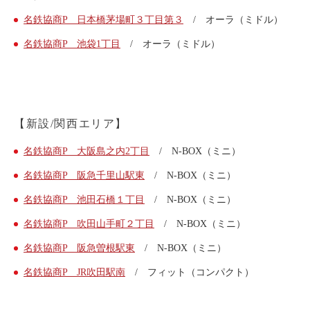
ライド&カーシェア
名鉄協商P 日本橋茅場町３丁目第３
/ オーラ（ミドル）
モデルコース
名鉄協商P 池袋1丁目
/ オーラ（ミドル）
カリテコの魅力
BMW/MINI
【新設/関西エリア】
シーン別車種のご案内
名鉄協商パーキング無料
名鉄協商P 大阪島之内2丁目
/ N-BOX（ミニ）
予約アプリ
名鉄協商P 阪急千里山駅東
/ N-BOX（ミニ）
名鉄ミューズポイント
名鉄協商P 池田石橋１丁目
/ N-BOX（ミニ）
快適カーシェアリング
名鉄協商P 吹田山手町２丁目
/ N-BOX（ミニ）
乗り乗り連携サービス
名鉄協商P 阪急曽根駅東
/ N-BOX（ミニ）
名鉄協商P JR吹田駅南
/ フィット（コンパクト）
個人のお客様
料金プラン