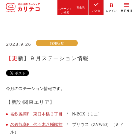
料金表
ステーショ
MENU
ご入会
ログイン
ン検索
ホーム
2023.9.26
お知らせ
ステーション検索
東京エリア
【更新】９月ステーション情報
大阪エリア
金沢エリア
駅近／直結
今月のステーション情報です。
【新設/関東エリア】
カーシェアリングとは
名鉄協商P 東日本橋３丁目
/ N-BOX（ミニ）
ご利用の流れ
名鉄協商P 代々木八幡駅前
/ プリウス（ZVW60）（ミド
コストシミュレーション
ル）