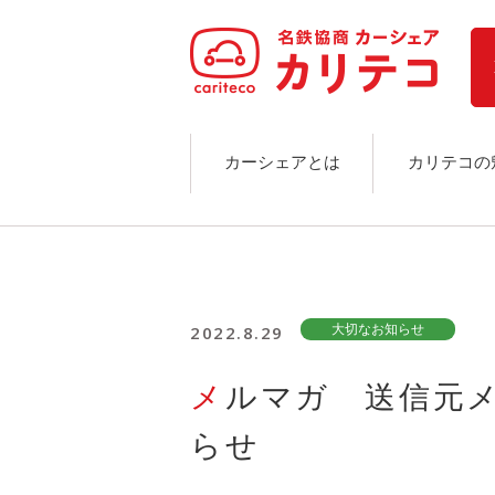
ホーム
ステーション検索
東京エリア
大阪エリア
金沢エリア
駅近／直結
カーシェアとは
カリテコの
カーシェアリングとは
ご利用の流れ
コストシミュレーション
ライド&カーシェア
モデルコース
2022.8.29
大切なお知らせ
カリテコの魅力
BMW/MINI
メルマガ 送信元メールアドレス変更のお知
シーン別車種のご案内
名鉄協商パーキング無料
らせ
予約アプリ
名鉄ミューズポイント