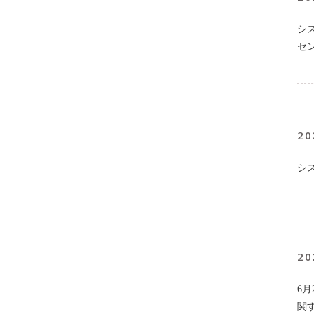
シ
セ
20
シ
20
6
関