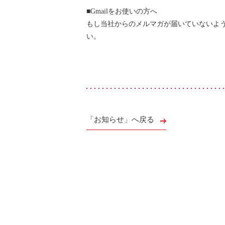
会社案内
■Gmailをお使いの方へ
お問い合わせ
もし当社からのメルマガが届いていないよ
お知らせ
い。
ご入会はこちら
会員ログイン
保険補償内容
個人情報の取扱い
環境への取組み
貸渡約款
「お知らせ」へ戻る
ご利用の手引き
特定商取引について
サイトマップ
Facebook
Twitter
Instagram