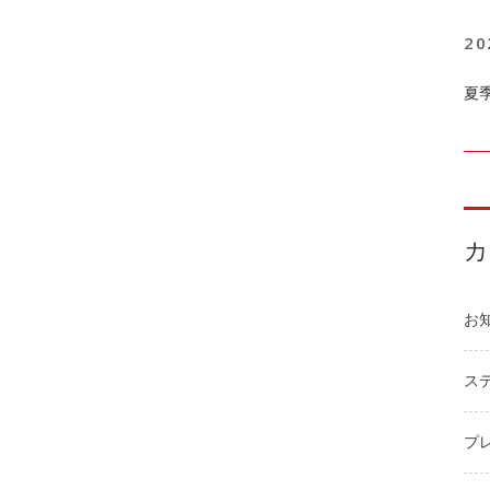
20
夏
お
ステ
プ