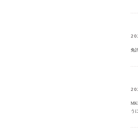
20
免
20
M
う