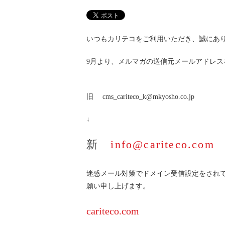
快適カーシェアリング
乗り乗り連携サービス
個人のお客様
いつもカリテコをご利用いただき、誠にあ
料金プラン
利用シーン
9月より、メルマガの送信元メールアドレス
お客様の声
ご入会方法
学生はおトク！
旧 cms_cariteco_k@mkyosho.co.jp
マイナ免許証
↓
よくある質問
法人のお客様
新
info@cariteco.com
料金プラン
長時間利用もおトク
社有車との比較
迷惑メール対策でドメイン受信設定をされ
利用シーン
願い申し上げます。
お客様の声
ご入会方法
cariteco.com
よくある質問