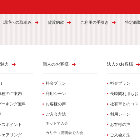
環境への取組み
貸渡約款
ご利用の手引き
特定商
魅力
個人のお客様
法人のお客様
I
料金プラン
料金プラン
車種のご案内
利用シーン
長時間利用もお
パーキング無料
お客様の声
社有車とのコス
リ
ご入会方法
利用シーン
ネットで入会
ーズポイント
お客様の声
カリテコ説明会で入会
シェアリング
ご入会方法