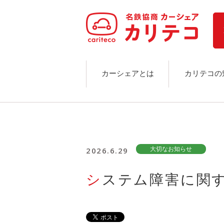
ホーム
ステーション検索
東京エリア
大阪エリア
金沢エリア
駅近／直結
カーシェアとは
カリテコの
カーシェアリングとは
ご利用の流れ
コストシミュレーション
ライド&カーシェア
モデルコース
2026.6.29
大切なお知らせ
カリテコの魅力
BMW/MINI
システム障害に関
シーン別車種のご案内
名鉄協商パーキング無料
予約アプリ
名鉄ミューズポイント