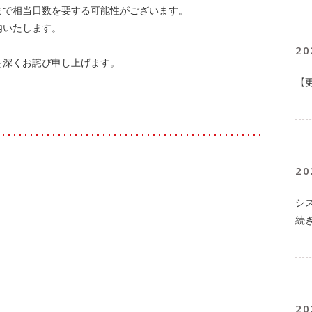
まで相当日数を要する可能性がございます。
内いたします。
20
を深くお詫び申し上げます。
【
20
シ
続
20