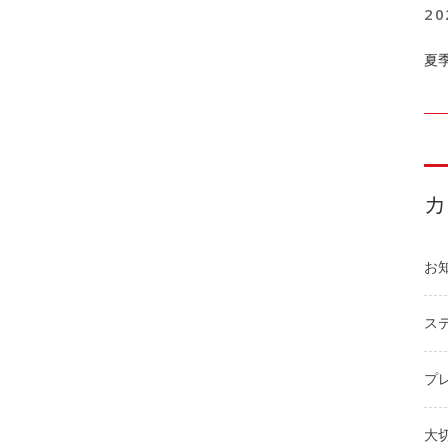
20
夏
お
ステ
プ
大