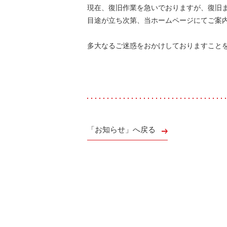
現在、復旧作業を急いでおりますが、復旧
会社案内
目途が立ち次第、当ホームページにてご案
お問い合わせ
お知らせ
多大なるご迷惑をおかけしておりますこと
ご入会はこちら
会員ログイン
保険補償内容
個人情報の取扱い
環境への取組み
貸渡約款
ご利用の手引き
「お知らせ」へ戻る
特定商取引について
サイトマップ
Facebook
Twitter
Instagram