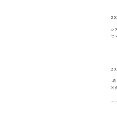
20
シ
セ
20
6
関