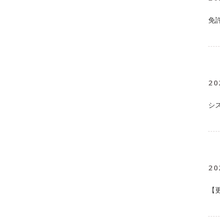
免
20
シ
20
【