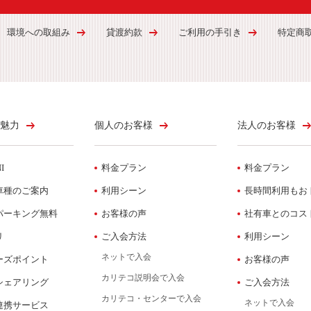
環境への取組み
貸渡約款
ご利用の手引き
特定商
魅力
個人のお客様
法人のお客様
I
料金プラン
料金プラン
車種のご案内
利用シーン
長時間利用もお
パーキング無料
お客様の声
社有車とのコス
リ
ご入会方法
利用シーン
ネットで入会
ーズポイント
お客様の声
カリテコ説明会で入会
シェアリング
ご入会方法
カリテコ・センターで入会
ネットで入会
連携サービス