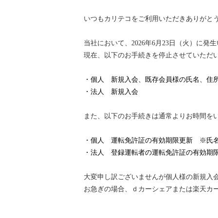
快適カーシェアリング
いつもカリテコをご利用いただきありがと
乗り乗り連携サービス
個人のお客様
当社において、2026年6月23日（火）に
料金プラン
現在、以下のお手続きを停止させていただ
利用シーン
お客様の声
・個人 新規入会、既存会員様の氏名、住
ご入会方法
・法人 新規入会
学生はおトク！
マイナ免許証
また、以下のお手続きは通常よりお時間を
よくある質問
法人のお客様
・個人 運転免許証の有効期限更新 ※氏
料金プラン
・法人 登録運転者の運転免許証の有効期
長時間利用もおトク
社有車との比較
大変申し訳ございませんが個人様の新規入
利用シーン
お急ぎの場合、ｄカーシェアまたは楽天カ
お客様の声
ご入会方法
よくある質問