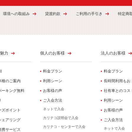
環境への取組み
貸渡約款
ご利用の手引き
特定商
魅力
個人のお客様
法人のお客様
I
料金プラン
料金プラン
車種のご案内
利用シーン
長時間利用もお
パーキング無料
お客様の声
社有車とのコス
リ
ご入会方法
利用シーン
ネットで入会
ーズポイント
お客様の声
カリテコ説明会で入会
シェアリング
ご入会方法
カリテコ・センターで入会
ネットで入会
連携サービス