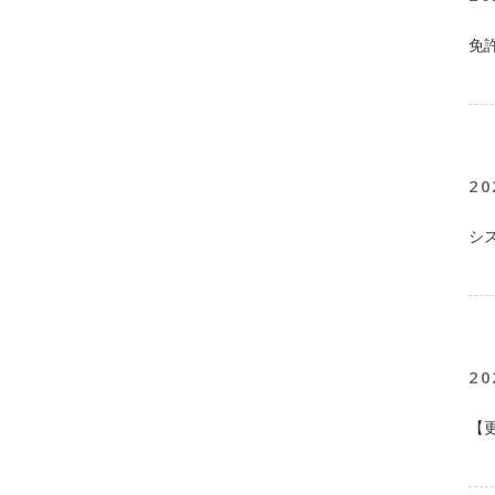
免
20
シ
20
【