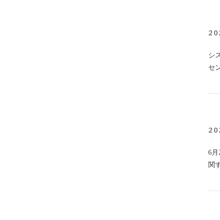
20
シ
セ
20
6
関