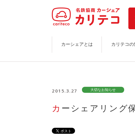
ホーム
ステーション検索
東京エリア
大阪エリア
金沢エリア
駅近／直結
カーシェアとは
カリテコの
カーシェアリングとは
ご利用の流れ
コストシミュレーション
ライド&カーシェア
モデルコース
2015.3.27
大切なお知らせ
カリテコの魅力
BMW/MINI
カーシェアリング
シーン別車種のご案内
名鉄協商パーキング無料
予約アプリ
名鉄ミューズポイント