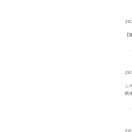
20
【
20
シ
続
20