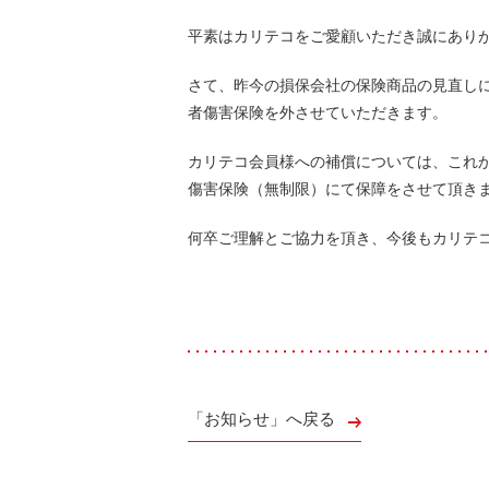
快適カーシェアリング
平素はカリテコをご愛顧いただき誠にあり
乗り乗り連携サービス
個人のお客様
さて、昨今の損保会社の保険商品の見直しに
料金プラン
者傷害保険を外させていただきます。
利用シーン
お客様の声
カリテコ会員様への補償については、これ
ご入会方法
傷害保険（無制限）にて保障をさせて頂き
学生はおトク！
マイナ免許証
何卒ご理解とご協力を頂き、今後もカリテ
よくある質問
法人のお客様
料金プラン
長時間利用もおトク
社有車との比較
利用シーン
「お知らせ」へ戻る
お客様の声
ご入会方法
よくある質問