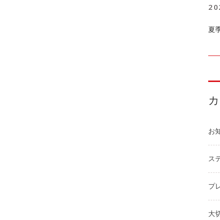
20
夏
お
ステ
プ
大