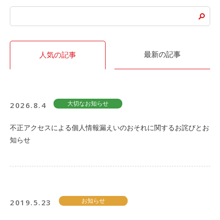
ご入会方法
よくある質問
最新の記事
人気の記事
会社案内
お問い合わせ
お知らせ
2026.8.4
大切なお知らせ
ご入会はこちら
会員ログイン
不正アクセスによる個人情報漏えいのおそれに関するお詫びとお
知らせ
保険補償内容
個人情報の取扱い
環境への取組み
貸渡約款
ご利用の手引き
特定商取引について
サイトマップ
2019.5.23
お知らせ