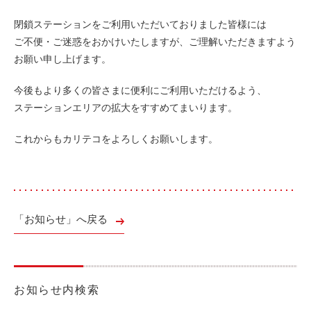
利用シーン
閉鎖ステーションをご利用いただいておりました皆様には
ご不便・ご迷惑をおかけいたしますが、ご理解いただきますよう
お客様の声
お願い申し上げます。
ご入会方法
学生はおトク！
今後もより多くの皆さまに便利にご利用いただけるよう、
ステーションエリアの拡大をすすめてまいります。
マイナ免許証
よくある質問
これからもカリテコをよろしくお願いします。
法人のお客様
料金プラン
「お知らせ」へ戻る
長時間利用もおトク
社有車との比較
利用シーン
お知らせ内検索
お客様の声