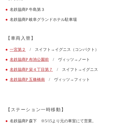
ライド&カーシェア
名鉄協商P 牛島第３
モデルコース
名鉄協商P 岐阜グランドホテル駐車場
カリテコの魅力
【車両入替】
BMW/MINI
一宮第２
/ スイフト→イグニス（コンパクト）
シーン別車種のご案内
名鉄協商P 布池公園前
/ ヴィッツ→ノート
名鉄協商パーキング無料
名鉄協商P 栄４丁目第７
/ スイフト→イグニス
予約アプリ
名鉄協商P 五條橋南
/ ヴィッツ→フィット
名鉄ミューズポイント
快適カーシェアリング
乗り乗り連携サービス
【ステーション一時移動】
個人のお客様
名鉄協商P 森下 ※5/15より元の車室にて営業。
料金プラン