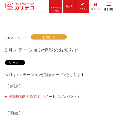
料金表
ステーショ
MENU
ご入会
ログイン
ン検索
ホーム
2020.5.13
お知らせ
ステーション検索
東京エリア
5月ステーション情報のお知らせ
大阪エリア
金沢エリア
駅近／直結
今月は１ステーションが新規オープンとなります。
【新設】
カーシェアリングとは
名鉄協商P 牛島第７
/ノート（コンパクト）
ご利用の流れ
コストシミュレーション
【閉鎖】