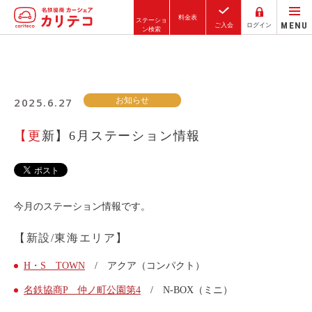
料金表
ステーショ
MENU
ご入会
ログイン
ン検索
ホーム
2025.6.27
お知らせ
ステーション検索
東京エリア
【更新】6月ステーション情報
大阪エリア
金沢エリア
駅近／直結
今月のステーション情報です。
【新設/東海エリア】
カーシェアリングとは
H・S TOWN
/ アクア（コンパクト）
ご利用の流れ
名鉄協商P 仲ノ町公園第4
/ N-BOX（ミニ）
コストシミュレーション