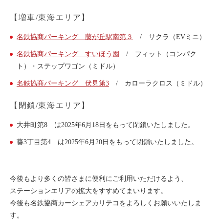
利用シーン
【増車/東海エリア】
お客様の声
名鉄協商パーキング 藤が丘駅南第３
/ サクラ（EVミニ）
ご入会方法
名鉄協商パーキング すいほう園
/ フィット（コンパク
学生はおトク！
ト）・ステップワゴン（ミドル）
マイナ免許証
名鉄協商パーキング 伏見第3
/ カローラクロス（ミドル）
よくある質問
【閉鎖/東海エリア】
大井町第8 は2025年6月18日をもって閉鎖いたしました。
法人のお客様
葵3丁目第4 は2025年6月20日をもって閉鎖いたしました。
料金プラン
長時間利用もおトク
社有車との比較
今後もより多くの皆さまに便利にご利用いただけるよう、
ステーションエリアの拡大をすすめてまいります。
利用シーン
今後も名鉄協商カーシェアカリテコをよろしくお願いいたしま
お客様の声
す。