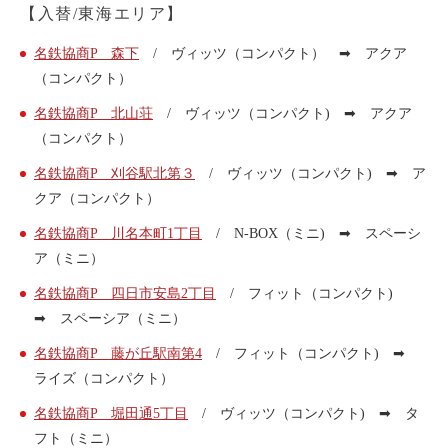
【入替/東海エリア】
ライド&カーシェア
モデルコース
名鉄協商P 森下
/ ヴィッツ（コンパクト） ➡ アクア
（コンパクト）
名鉄協商P 北山荘
/ ヴィッツ（コンパクト) ➡ アクア
カリテコの魅力
（コンパクト）
BMW/MINI
名鉄協商P 刈谷駅北第３
/ ヴィッツ（コンパクト) ➡ ア
シーン別車種のご案内
クア（コンパクト）
名鉄協商パーキング無料
名鉄協商P 川名本町1丁目
/ N-BOX（ミニ) ➡ スペーシ
予約アプリ
ア（ミニ）
名鉄ミューズポイント
名鉄協商P 四日市安島2丁目
/ フィット（コンパクト)
快適カーシェアリング
➡ スペーシア（ミニ）
乗り乗り連携サービス
名鉄協商P 藤が丘駅南第4
/ フィット（コンパクト) ➡
ライズ（コンパクト）
個人のお客様
名鉄協商P 堀田通5丁目
/ ヴィッツ（コンパクト) ➡ タ
フト（ミニ）
料金プラン