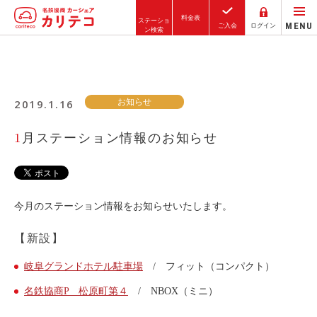
料金表
ステーショ
MENU
ご入会
ログイン
ン検索
ホーム
2019.1.16
お知らせ
ステーション検索
東京エリア
1月ステーション情報のお知らせ
大阪エリア
金沢エリア
駅近／直結
今月のステーション情報をお知らせいたします。
【新設】
カーシェアリングとは
岐阜グランドホテル駐車場
/ フィット（コンパクト）
ご利用の流れ
名鉄協商P 松原町第４
/ NBOX（ミニ）
コストシミュレーション