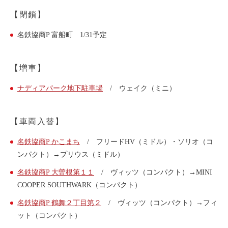
ライド&カーシェア
【閉鎖】
モデルコース
名鉄協商P 富船町 1/31予定
カリテコの魅力
【増車】
BMW/MINI
ナディアパーク地下駐車場
/ ウェイク（ミニ）
シーン別車種のご案内
名鉄協商パーキング無料
【車両入替】
予約アプリ
名鉄協商P かこまち
/ フリードHV（ミドル）・ソリオ（コ
名鉄ミューズポイント
ンパクト）→プリウス（ミドル）
快適カーシェアリング
名鉄協商P 大曽根第１１
/ ヴィッツ（コンパクト）→MINI
乗り乗り連携サービス
COOPER SOUTHWARK（コンパクト）
名鉄協商P 鶴舞２丁目第２
/ ヴィッツ（コンパクト）→フィ
個人のお客様
ット（コンパクト）
料金プラン