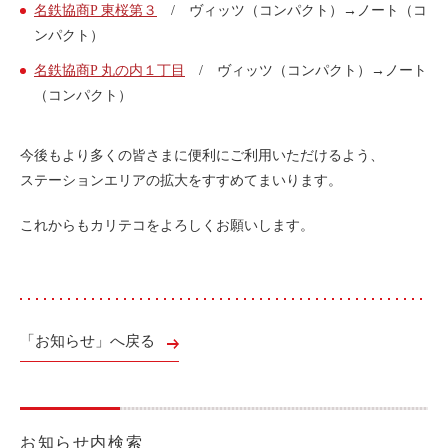
名鉄協商P 東桜第３
/ ヴィッツ（コンパクト）→ノート（コ
利用シーン
ンパクト）
お客様の声
名鉄協商P 丸の内１丁目
/ ヴィッツ（コンパクト）→ノート
ご入会方法
（コンパクト）
学生はおトク！
今後もより多くの皆さまに便利にご利用いただけるよう、
マイナ免許証
ステーションエリアの拡大をすすめてまいります。
よくある質問
これからもカリテコをよろしくお願いします。
法人のお客様
料金プラン
長時間利用もおトク
「お知らせ」へ戻る
社有車との比較
利用シーン
お客様の声
お知らせ内検索