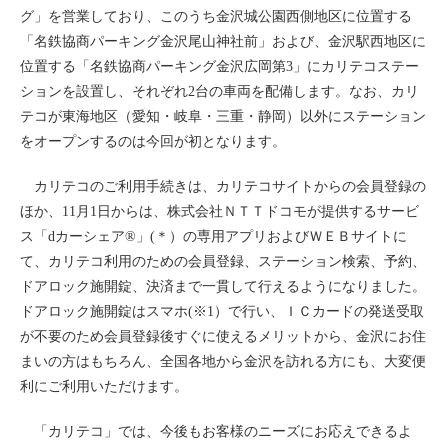
グ」を営業しており、このうち金沢城公園西側地区に位置する
ライド&カーシェア
「名鉄協商パーキング金沢尾山神社前」および、金沢駅西地区に
モデルコース
位置する「名鉄協商パーキング金沢広岡第3」にカリテコステー
ションを設置し、それぞれ2台の車両を配備します。なお、カリ
テコが東海地区（愛知・岐阜・三重・静岡）以外にステーション
カリテコの魅力
をオープンするのは今回が初となります。
BMW/MINI
シーン別車種のご案内
カリテコのご利用手続きは、カリテコサイトからの会員登録の
ほか、11月1日からは、株式会社ＮＴＴドコモが提供するサービ
名鉄協商パーキング無料
ス「dカーシェア®」(＊）の専用アプリおよびＷＥＢサイトに
予約アプリ
て、カリテコ利用のための会員登録、ステーション検索、予約、
名鉄ミューズポイント
ドアロック施開錠、決済まで一貫して行えるようになりました。
ドアロック施開錠はスマホ(※1）で行い、ＩＣカードの発送受取
快適カーシェアリング
が不要のため会員登録後すぐに使えるメリットから、金沢にお住
乗り乗り連携サービス
まいの方はもちろん、全国各地から金沢を訪れる方にも、大変便
利にご利用いただけます。
個人のお客様
「カリテコ」では、今後もお客様のニーズにお応えできるよ
料金プラン