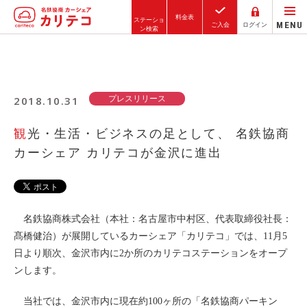
料金表
ステーショ
MENU
ご入会
ログイン
ン検索
ホーム
2018.10.31
プレスリリース
ステーション検索
東京エリア
観光・生活・ビジネスの足として、 名鉄協商
大阪エリア
カーシェア カリテコが金沢に進出
金沢エリア
駅近／直結
名鉄協商株式会社（本社：名古屋市中村区、代表取締役社長：
髙橋健治）が展開しているカーシェア「カリテコ」では、11月5
カーシェアリングとは
日より順次、金沢市内に2か所のカリテコステーションをオープ
ンします。
ご利用の流れ
コストシミュレーション
当社では、金沢市内に現在約100ヶ所の「名鉄協商パーキン