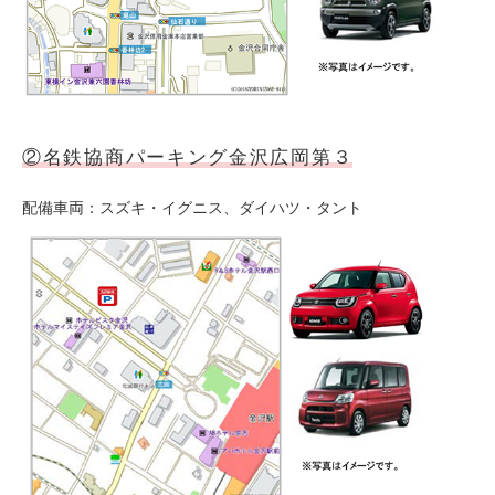
ご入会方法
よくある質問
会社案内
お問い合わせ
お知らせ
②名鉄協商パーキング金沢広岡第３
配備車両：スズキ・イグニス、ダイハツ・タント
ご入会はこちら
会員ログイン
保険補償内容
個人情報の取扱い
環境への取組み
貸渡約款
ご利用の手引き
特定商取引について
サイトマップ