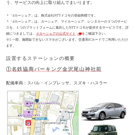
う、サービスの向上に取り組んでまいります。
利用シーン
＊「dカーシェア」は、株式会社NTTドコモの登録商標です。
お客様の声
＊「dカーシェア」は、カーシェア、マイカーシェア、レンタカーの３つのサービ
スを、１つのプラットフォームに集約したNTTドコモが提供するサービスです。詳
ご入会方法
細につきましては、
ｄカーシェアの公式サイト
をご確認下さい。
学生はおトク！
※1 一部、施開錠できないスマホがございます。交通系ICカードでご利用いただけ
ます。
マイナ免許証
設置するステーションの概要
よくある質問
①名鉄協商パーキング金沢尾山神社前
法人のお客様
配備車両：スバル・インプレッサ、スズキ・ハスラー
料金プラン
長時間利用もおトク
社有車との比較
利用シーン
お客様の声