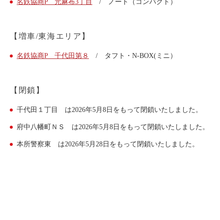
名鉄協商P 元麻布3丁目
/ ノート（コンパクト）
ライド&カーシェア
モデルコース
【増車/東海エリア】
名鉄協商P 千代田第８
/ タフト・N-BOX(ミニ）
カリテコの魅力
BMW/MINI
【閉鎖】
シーン別車種のご案内
名鉄協商パーキング無料
千代田１丁目 は2026年5月8日をもって閉鎖いたしました。
予約アプリ
府中八幡町ＮＳ は2026年5月8日をもって閉鎖いたしました。
名鉄ミューズポイント
本所警察東 は2026年5月28日をもって閉鎖いたしました。
快適カーシェアリング
乗り乗り連携サービス
個人のお客様
料金プラン