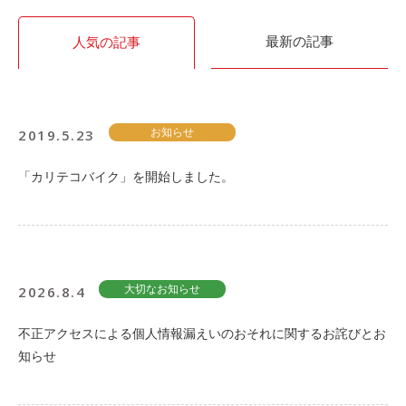
ご入会方法
よくある質問
最新の記事
人気の記事
会社案内
お問い合わせ
お知らせ
2019.5.23
お知らせ
「カリテコバイク」を開始しました。
ご入会はこちら
会員ログイン
保険補償内容
個人情報の取扱い
2026.8.4
大切なお知らせ
環境への取組み
貸渡約款
不正アクセスによる個人情報漏えいのおそれに関するお詫びとお
ご利用の手引き
特定商取引について
知らせ
サイトマップ