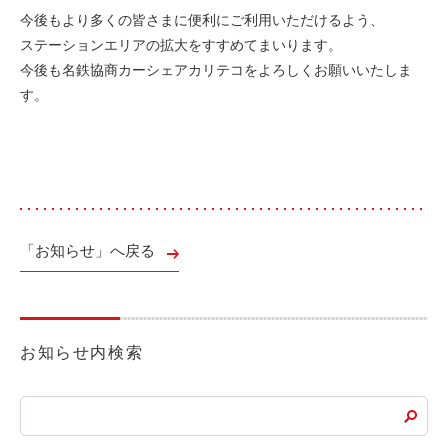
今後もより多くの皆さまに便利にご利用いただけるよう、
利用シーン
ステーションエリアの拡大をすすめてまいります。
お客様の声
今後も名鉄協商カーシェアカリテコをよろしくお願いいたしま
す。
ご入会方法
学生はおトク！
マイナ免許証
よくある質問
「お知らせ」へ戻る
法人のお客様
料金プラン
長時間利用もおトク
お知らせ内検索
社有車との比較
利用シーン
お客様の声