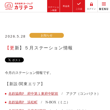
料金表
ステーショ
MENU
ご入会
ログイン
ン検索
ホーム
2026.5.28
お知らせ
ステーション検索
東京エリア
【更新】５月ステーション情報
大阪エリア
金沢エリア
駅近／直結
今月のステーション情報です。
【新設/関東エリア】
カーシェアリングとは
名鉄協商P 府中第１東府中駅前
/ アクア（コンパクト）
ご利用の流れ
名鉄協商P 浜松町
/ N-BOX（ミニ）
コストシミュレーション