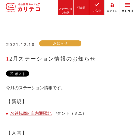
料金表
ステーショ
MENU
ご入会
ログイン
ン検索
ホーム
2021.12.10
お知らせ
ステーション検索
東京エリア
12月ステーション情報のお知らせ
大阪エリア
金沢エリア
駅近／直結
今月のステーション情報です。
【新規】
カーシェアリングとは
名鉄協商P 庄内通駅北
/タント（ミニ）
ご利用の流れ
コストシミュレーション
【入替】