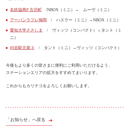
ライド&カーシェア
名鉄協商P 古沢町
/NBOX（ミニ）→ ムーヴ（ミニ）
モデルコース
アーバンラフレ鳩岡
/ ハスラー（ミニ）→NBOX（ミニ）
愛知大学ささしま
/ ヴィッツ（コンパクト）→タント（ミ
カリテコの魅力
ニ）
BMW/MINI
刈谷駅北第３
/ タント（ミニ）→ヴィッツ（コンパクト）
シーン別車種のご案内
名鉄協商パーキング無料
今後もより多くの皆さまに便利にご利用いただけるよう、
ステーションエリアの拡大をすすめてまいります。
予約アプリ
名鉄ミューズポイント
これからもカリテコをよろしくお願いします。
快適カーシェアリング
乗り乗り連携サービス
「お知らせ」へ戻る
個人のお客様
料金プラン