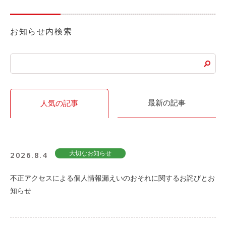
利用シーン
お知らせ内検索
お客様の声
ご入会方法
学生はおトク！
マイナ免許証
よくある質問
最新の記事
人気の記事
法人のお客様
料金プラン
2026.8.4
大切なお知らせ
長時間利用もおトク
不正アクセスによる個人情報漏えいのおそれに関するお詫びとお
社有車との比較
知らせ
利用シーン
お客様の声