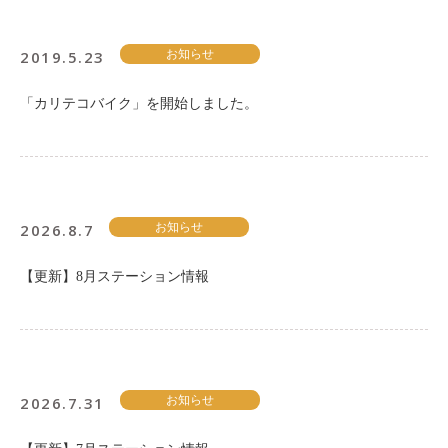
ご入会方法
よくある質問
2019.5.23
お知らせ
「カリテコバイク」を開始しました。
会社案内
お問い合わせ
お知らせ
2026.8.7
お知らせ
ご入会はこちら
会員ログイン
【更新】8月ステーション情報
保険補償内容
個人情報の取扱い
環境への取組み
貸渡約款
ご利用の手引き
特定商取引について
2026.7.31
お知らせ
サイトマップ