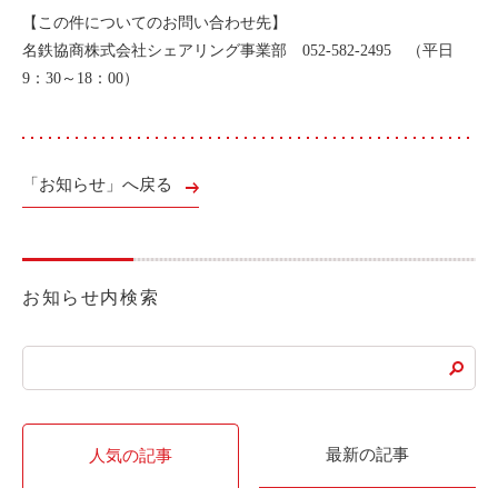
【この件についてのお問い合わせ先】
利用シーン
名鉄協商株式会社シェアリング事業部 052-582-2495 （平日
お客様の声
9：30～18：00）
ご入会方法
学生はおトク！
マイナ免許証
「お知らせ」へ戻る
よくある質問
法人のお客様
お知らせ内検索
料金プラン
長時間利用もおトク
社有車との比較
利用シーン
最新の記事
人気の記事
お客様の声