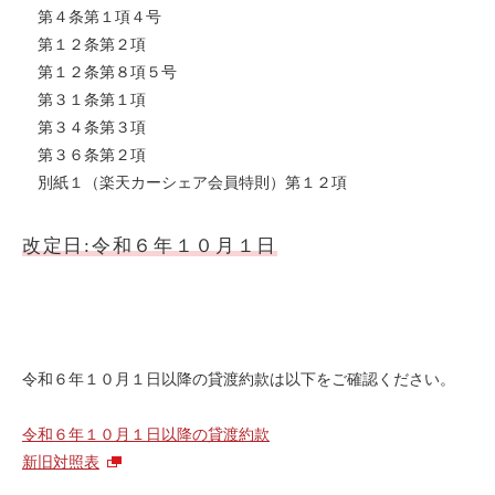
第４条第１項４号
ライド&カーシェア
第１２条第２項
モデルコース
第１２条第８項５号
第３１条第１項
第３４条第３項
カリテコの魅力
第３６条第２項
BMW/MINI
別紙１（楽天カーシェア会員特則）第１２項
シーン別車種のご案内
名鉄協商パーキング無料
改定日:令和６年１０月１日
予約アプリ
名鉄ミューズポイント
快適カーシェアリング
令和６年１０月１日以降の貸渡約款は以下をご確認ください。
乗り乗り連携サービス
令和６年１０月１日以降の貸渡約款
個人のお客様
新旧対照表
料金プラン