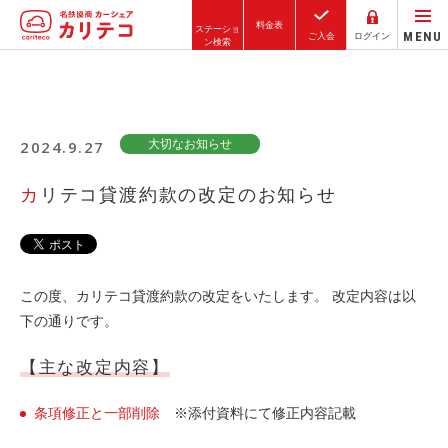
料金表
ステーショ
MENU
ご入会
ログイン
ン検索
ホーム
2024.9.27
大切なお知らせ
ステーション検索
東京エリア
カリテコ貸渡約款の改定のお知らせ
大阪エリア
金沢エリア
駅近／直結
この度、カリテコ貸渡約款の改定をいたします。 改定内容は以
下の通りです。
【主な改定内容】
カーシェアリングとは
ご利用の流れ
条項修正と一部削除
※添付資料にて修正内容記載
コストシミュレーション