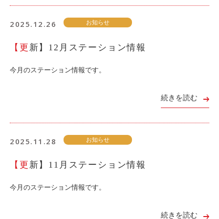
利用シーン
2025.12.26
お知らせ
お客様の声
【更新】12月ステーション情報
ご入会方法
学生はおトク！
今月のステーション情報です。
マイナ免許証
よくある質問
続きを読む
法人のお客様
2025.11.28
お知らせ
料金プラン
長時間利用もおトク
【更新】11月ステーション情報
社有車との比較
今月のステーション情報です。
利用シーン
お客様の声
続きを読む