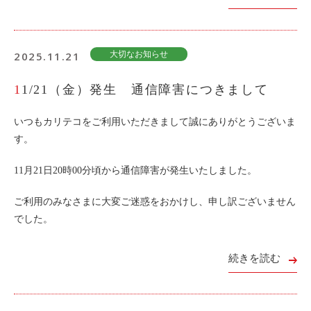
ご入会方法
よくある質問
2025.11.21
大切なお知らせ
11/21（金）発生 通信障害につきまして
会社案内
お問い合わせ
お知らせ
いつもカリテコをご利用いただきまして誠にありがとうございま
す。
ご入会はこちら
会員ログイン
11月21日20時00分頃から通信障害が発生いたしました。
ご利用のみなさまに大変ご迷惑をおかけし、申し訳ございません
保険補償内容
個人情報の取扱い
でした。
環境への取組み
貸渡約款
続きを読む
ご利用の手引き
特定商取引について
サイトマップ