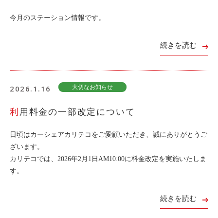
ライド&カーシェア
今月のステーション情報です。
モデルコース
続きを読む
カリテコの魅力
BMW/MINI
2026.1.16
大切なお知らせ
シーン別車種のご案内
名鉄協商パーキング無料
利用料金の一部改定について
予約アプリ
日頃はカーシェアカリテコをご愛顧いただき、誠にありがとうご
名鉄ミューズポイント
ざいます。
快適カーシェアリング
カリテコでは、2026年2月1日AM10:00に料金改定を実施いたしま
乗り乗り連携サービス
す。
続きを読む
個人のお客様
料金プラン