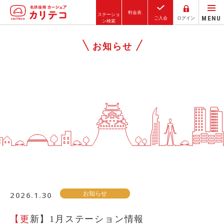
料金表
ステーショ
MENU
ご入会
ログイン
ン検索
ホーム
お知らせ
ステーション検索
東京エリア
大阪エリア
金沢エリア
駅近／直結
カーシェアリングとは
2026.1.30
お知らせ
ご利用の流れ
コストシミュレーション
【更新】1月ステーション情報