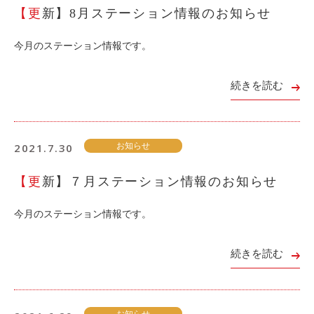
【更新】8月ステーション情報のお知らせ
利用シーン
お客様の声
今月のステーション情報です。
ご入会方法
続きを読む
学生はおトク！
マイナ免許証
よくある質問
2021.7.30
お知らせ
【更新】７月ステーション情報のお知らせ
法人のお客様
料金プラン
今月のステーション情報です。
長時間利用もおトク
社有車との比較
続きを読む
利用シーン
お客様の声