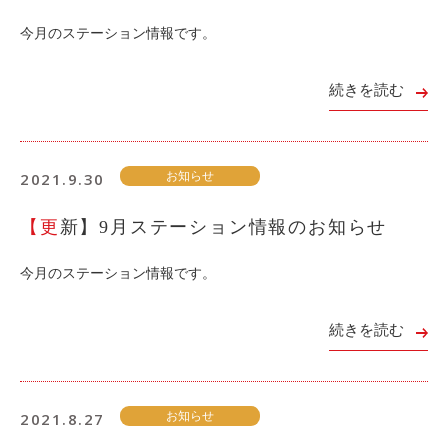
ライド&カーシェア
今月のステーション情報です。
モデルコース
続きを読む
カリテコの魅力
BMW/MINI
2021.9.30
お知らせ
シーン別車種のご案内
名鉄協商パーキング無料
【更新】9月ステーション情報のお知らせ
予約アプリ
今月のステーション情報です。
名鉄ミューズポイント
快適カーシェアリング
続きを読む
乗り乗り連携サービス
個人のお客様
2021.8.27
お知らせ
料金プラン