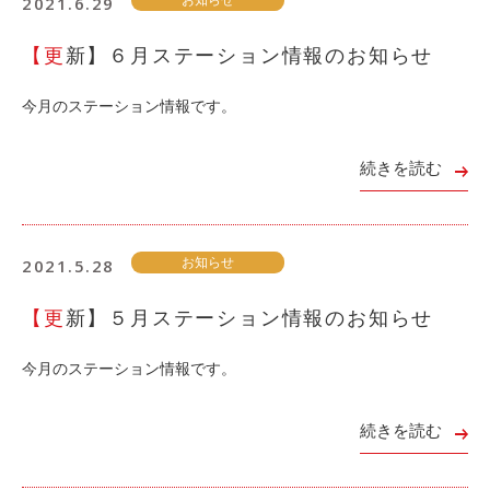
2021.6.29
お知らせ
ご入会方法
よくある質問
【更新】６月ステーション情報のお知らせ
今月のステーション情報です。
会社案内
お問い合わせ
続きを読む
ご入会はこちら
2021.5.28
お知らせ
【更新】５月ステーション情報のお知らせ
保険補償内容
個人情報の取扱い
環境への取組み
今月のステーション情報です。
貸渡約款
ご利用の手引き
特定商取引につい
続きを読む
サイトマップ