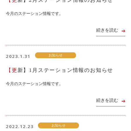
ライド&カーシェア
今月のステーション情報です。
モデルコース
続きを読む
カリテコの魅力
BMW/MINI
シーン別車種のご案内
2023.1.31
お知らせ
名鉄協商パーキング無料
【更新】1月ステーション情報のお知らせ
予約アプリ
名鉄ミューズポイント
今月のステーション情報です。
快適カーシェアリング
続きを読む
乗り乗り連携サービス
個人のお客様
2022.12.23
お知らせ
料金プラン