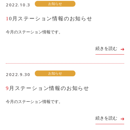
ご入会方法
2022.10.3
お知らせ
よくある質問
10月ステーション情報のお知らせ
今月のステーション情報です。
会社案内
お問い合わせ
お知
続きを読む
ご入会はこちら
会員ログイン
2022.9.30
お知らせ
9月ステーション情報のお知らせ
保険補償内容
個人情報の取扱い
環境への取組み
貸渡約款
今月のステーション情報です。
ご利用の手引き
特定商取引について
続きを読む
サイトマップ