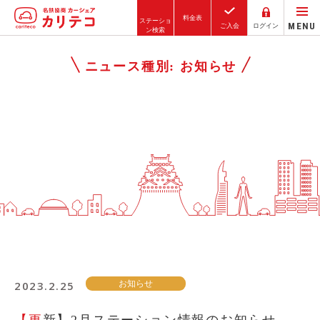
料金表
ステーショ
MENU
ご入会
ログイン
ン検索
ホーム
ニュース種別:
お知らせ
ステーション検索
東京エリア
大阪エリア
金沢エリア
駅近／直結
カーシェアリングとは
2023.2.25
お知らせ
ご利用の流れ
コストシミュレーション
【更新】2月ステーション情報のお知らせ