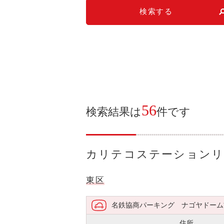
検索する
56
検索結果は
件です
カリテコステーション
東区
名鉄協商パーキング ナゴヤドーム
住所