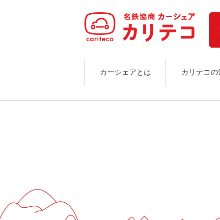
ホーム
ステーション検索
東京エリア
大阪エリア
金沢エリア
駅近／直結
カーシェアとは
カリテコの
カーシェアリングとは
ご利用の流れ
コストシミュレーション
ライド&カーシェア
モデルコース
カリテコの魅力
BMW/MINI
シーン別車種のご案内
名鉄協商パーキング無料
予約アプリ
名鉄ミューズポイント