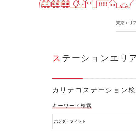
快適カーシェアリング
乗り乗り連携サービス
個人のお客様
東京エリ
料金プラン
利用シーン
お客様の声
ご入会方法
ステーションエリ
学生はおトク！
マイナ免許証
よくある質問
法人のお客様
料金プラン
カリテコステーション検
長時間利用もおトク
社有車との比較
キーワード検索
利用シーン
お客様の声
ご入会方法
よくある質問