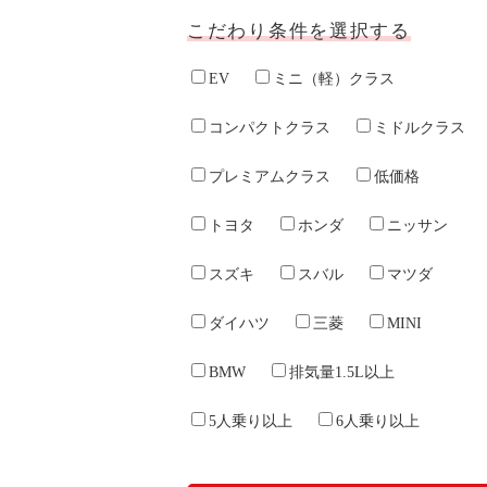
会社案内
こだわり条件を選択する
お問い合わせ
お知らせ
EV
ミニ（軽）クラス
ご入会はこちら
会員ログイン
コンパクトクラス
ミドルクラス
保険補償内容
プレミアムクラス
低価格
個人情報の取扱い
環境への取組み
トヨタ
ホンダ
ニッサン
貸渡約款
ご利用の手引き
スズキ
スバル
マツダ
特定商取引について
サイトマップ
ダイハツ
三菱
MINI
Facebook
Twitter
BMW
排気量1.5L以上
Instagram
5人乗り以上
6人乗り以上