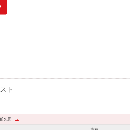
リスト
前矢田
車種