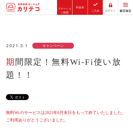
料金表
ステーショ
MENU
ご入会
ログイン
ン検索
ホーム
ステーション検索
2021.3.1
キャンペーン
東京エリア
期間限定！無料Wi-Fi使い放
大阪エリア
題！！
金沢エリア
駅近／直結
カーシェアリングとは
無料Wi-Fiサービスは2021年6月末日をもって終了いたしました。
ご利用の流れ
ご利用ありがとうございました。
コストシミュレーション