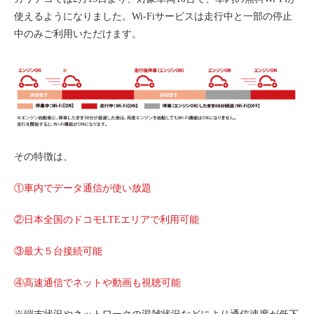
使えるようになりました。Wi-Fiサービスは走行中と一部の停止
利用シーン
中のみご利用いただけます。
お客様の声
ご入会方法
学生はおトク！
マイナ免許証
よくある質問
その特徴は、
法人のお客様
①車内でデータ通信が使い放題
料金プラン
②日本全国のドコモLTEエリアで利用可能
長時間利用もおトク
社有車との比較
③最大５台接続可能
利用シーン
④高速通信でネットや動画も視聴可能
お客様の声