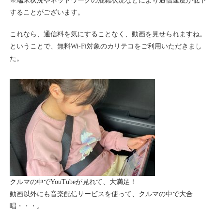
※端末状況やネットワークの混雑状況などにより通信速度が低下
ご入会方法
することがございます。
よくある質問
これなら、通信料を気にすることなく、動画を見せられますね。
ということで、無料Wi-Fi対象のカリテコをご利用いただきまし
た。
会社案内
お問い合わせ
お知らせ
ご入会はこちら
会員ログイン
保険補償内容
個人情報の取扱い
環境への取組み
貸渡約款
ご利用の手引き
特定商取引について
クルマの中でYouTubeが見れて、大満足！
動画以外にも音楽配信サービスを使って、クルマの中で大合
サイトマップ
唱・・・。