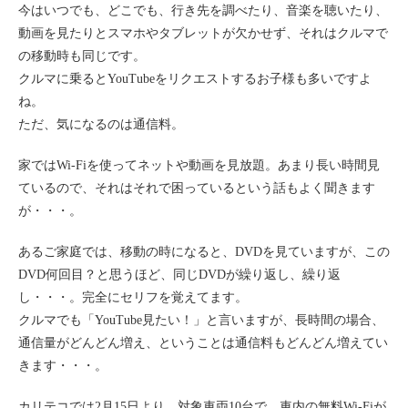
今はいつでも、どこでも、行き先を調べたり、音楽を聴いたり、
ライド&カーシェア
動画を見たりとスマホやタブレットが欠かせず、それはクルマで
モデルコース
の移動時も同じです。
クルマに乗るとYouTubeをリクエストするお子様も多いですよ
ね。
カリテコの魅力
ただ、気になるのは通信料。
BMW/MINI
家ではWi-Fiを使ってネットや動画を見放題。あまり長い時間見
シーン別車種のご案内
ているので、それはそれで困っているという話もよく聞きます
名鉄協商パーキング無料
が・・・。
予約アプリ
あるご家庭では、移動の時になると、DVDを見ていますが、この
名鉄ミューズポイント
DVD何回目？と思うほど、同じDVDが繰り返し、繰り返
快適カーシェアリング
し・・・。完全にセリフを覚えてます。
乗り乗り連携サービス
クルマでも「YouTube見たい！」と言いますが、長時間の場合、
通信量がどんどん増え、ということは通信料もどんどん増えてい
きます・・・。
個人のお客様
料金プラン
カリテコでは2月15日より、対象車両10台で、車内の無料Wi-Fiが