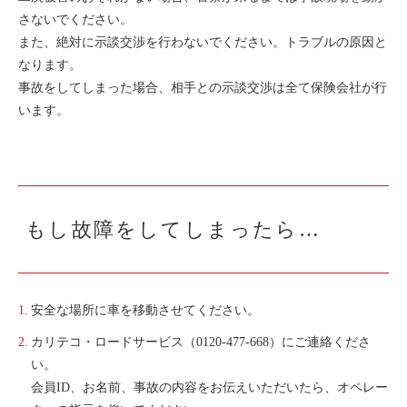
ご入会方法
さないでください。
よくある質問
また、絶対に示談交渉を行わないでください。トラブルの原因と
なります。
事故をしてしまった場合、相手との示談交渉は全て保険会社が行
います。
会社案内
お問い合わせ
お知らせ
ご入会はこちら
会員ログイン
もし故障をしてしまったら…
保険補償内容
個人情報の取扱い
環境への取組み
貸渡約款
安全な場所に車を移動させてください。
ご利用の手引き
特定商取引について
カリテコ・ロードサービス（
0120-477-668
）にご連絡くださ
い。
サイトマップ
会員
ID、
お名前、事故の内容をお伝えいただいたら、オペレー