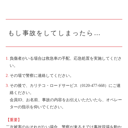
利用シーン
お客様の声
ご入会方法
もし事故をしてしまったら…
学生はおトク！
マイナ免許証
よくある質問
負傷者がいる場合は救急車の手配、応急処置を実施してくださ
い。
法人のお客様
その場で警察に連絡してください。
料金プラン
その後で、カリテコ・ロードサービス（
0120-477-668
）にご連
長時間利用もおトク
絡ください。
会員
ID、
お名前、事故の内容をお伝えいただいたら、オペレー
社有車との比較
ターの指示を仰いでください。
利用シーン
【重要】
お客様の声
二次被害のおそれがない場合、警察が来るまでは事故現場を動か