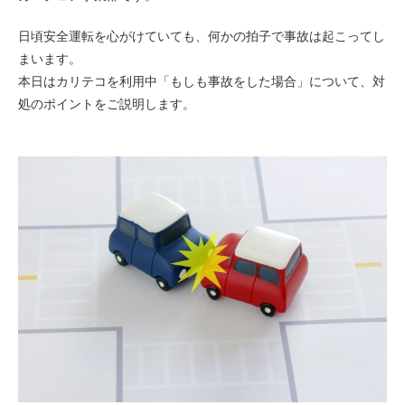
ライド&カーシェア
日頃安全運転を心がけていても、何かの拍子で事故は起こってし
モデルコース
まいます。
本日はカリテコを利用中「もしも事故をした場合」について、対
処のポイントをご説明します。
カリテコの魅力
BMW/MINI
シーン別車種のご案内
名鉄協商パーキング無料
予約アプリ
名鉄ミューズポイント
快適カーシェアリング
乗り乗り連携サービス
個人のお客様
料金プラン