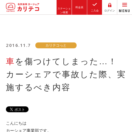
料金表
ステーショ
MENU
ご入会
ログイン
ン検索
ホーム
ステーション検索
2016.11.7
カリテコっと
東京エリア
車を傷つけてしまった…！
大阪エリア
カーシェアで事故した際、実
金沢エリア
駅近／直結
施するべき内容
カーシェアリングとは
ご利用の流れ
こんにちは
コストシミュレーション
カーシェア事業部です。