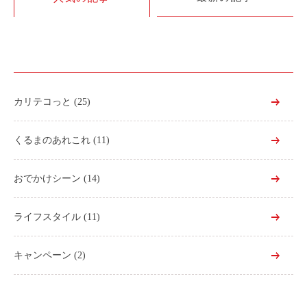
利用シーン
お客様の声
ご入会方法
学生はおトク！
カリテコっと
(25)
マイナ免許証
よくある質問
くるまのあれこれ
(11)
法人のお客様
おでかけシーン
(14)
料金プラン
ライフスタイル
(11)
長時間利用もおトク
社有車との比較
キャンペーン
(2)
利用シーン
お客様の声