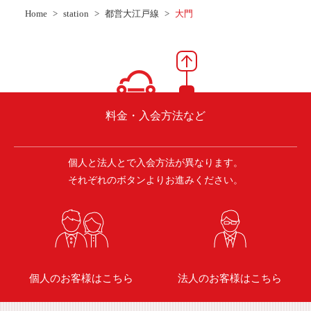
ご入会方法
Home
station
都営大江戸線
大門
よくある質問
会社案内
お問い合わせ
お知らせ
料金・入会方法など
個人と法人とで入会方法が異なります。
ご入会はこちら
会員ログイン
それぞれのボタンよりお進みください。
保険補償内容
個人情報の取扱い
環境への取組み
貸渡約款
ご利用の手引き
特定商取引について
個人のお客様はこちら
法人のお客様はこちら
サイトマップ