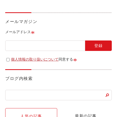
ライド&カーシェア
モデルコース
メールマガジン
カリテコの魅力
*
メールアドレス
BMW/MINI
シーン別車種のご案内
名鉄協商パーキング無料
*
個人情報の取り扱いについて
同意する
予約アプリ
名鉄ミューズポイント
ブログ内検索
快適カーシェアリング
乗り乗り連携サービス
個人のお客様
最新の記事
人気の記事
料金プラン