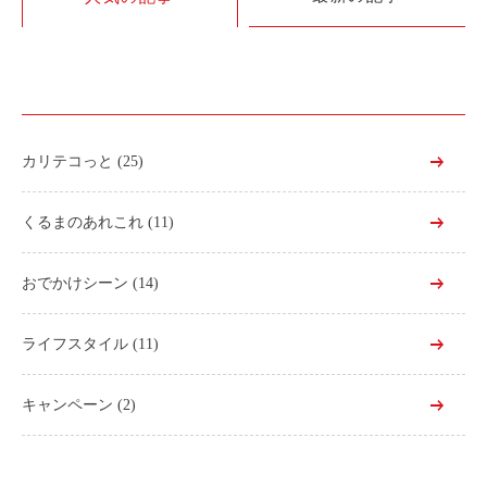
利用シーン
お客様の声
ご入会方法
学生はおトク！
カリテコっと
(25)
マイナ免許証
よくある質問
くるまのあれこれ
(11)
法人のお客様
おでかけシーン
(14)
料金プラン
ライフスタイル
(11)
長時間利用もおトク
社有車との比較
キャンペーン
(2)
利用シーン
お客様の声