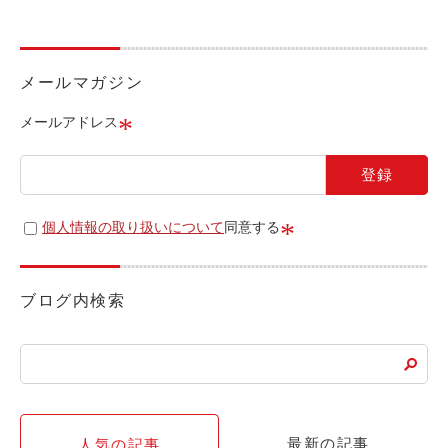
ライド&カーシェア
モデルコース
メールマガジン
カリテコの魅力
*
メールアドレス
BMW/MINI
シーン別車種のご案内
名鉄協商パーキング無料
*
個人情報の取り扱いについて
同意する
予約アプリ
名鉄ミューズポイント
ブログ内検索
快適カーシェアリング
乗り乗り連携サービス
個人のお客様
最新の記事
人気の記事
料金プラン