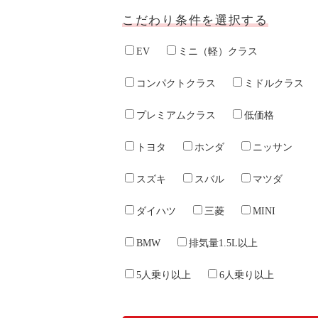
会社案内
こだわり条件を選択する
お問い合わせ
お知らせ
EV
ミニ（軽）クラス
ご入会はこちら
会員ログイン
コンパクトクラス
ミドルクラス
保険補償内容
プレミアムクラス
低価格
個人情報の取扱い
環境への取組み
トヨタ
ホンダ
ニッサン
貸渡約款
ご利用の手引き
スズキ
スバル
マツダ
特定商取引について
サイトマップ
ダイハツ
三菱
MINI
Facebook
Twitter
BMW
排気量1.5L以上
Instagram
5人乗り以上
6人乗り以上