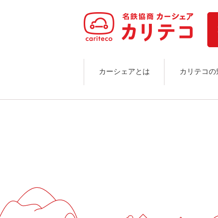
ホーム
ステーション検索
東京エリア
大阪エリア
金沢エリア
駅近／直結
カーシェアとは
カリテコの
カーシェアリングとは
ご利用の流れ
コストシミュレーション
ライド&カーシェア
モデルコース
カリテコの魅力
BMW/MINI
シーン別車種のご案内
名鉄協商パーキング無料
予約アプリ
名鉄ミューズポイント