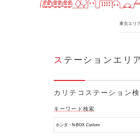
快適カーシェアリング
乗り乗り連携サービス
個人のお客様
東京エリ
料金プラン
利用シーン
お客様の声
ご入会方法
ステーションエリ
学生はおトク！
マイナ免許証
よくある質問
法人のお客様
料金プラン
カリテコステーション検
長時間利用もおトク
社有車との比較
キーワード検索
利用シーン
お客様の声
ご入会方法
よくある質問