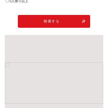
6人乗り以上
利用シーン
お客様の声
検索する
ご入会方法
学生はおトク！
マイナ免許証
よくある質問
法人のお客様
料金プラン
長時間利用もおトク
社有車との比較
利用シーン
お客様の声