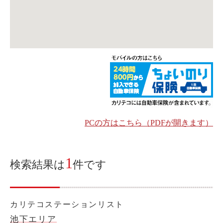
ご入会方法
よくある質問
会社案内
お問い合わせ
お知らせ
ご入会はこちら
会員ログイン
PCの方はこちら（PDFが開きます）
保険補償内容
個人情報の取扱い
1
検索結果は
件です
環境への取組み
貸渡約款
ご利用の手引き
特定商取引について
サイトマップ
カリテコステーションリスト
池下エリア