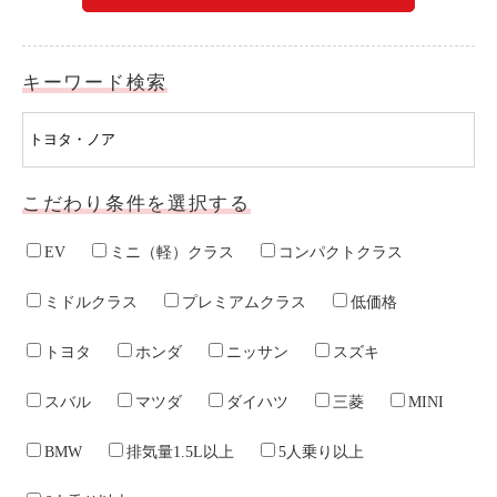
ライド&カーシェア
モデルコース
キーワード検索
カリテコの魅力
BMW/MINI
こだわり条件を選択する
シーン別車種のご案内
名鉄協商パーキング無料
EV
ミニ（軽）クラス
コンパクトクラス
予約アプリ
ミドルクラス
プレミアムクラス
低価格
名鉄ミューズポイント
快適カーシェアリング
トヨタ
ホンダ
ニッサン
スズキ
乗り乗り連携サービス
スバル
マツダ
ダイハツ
三菱
MINI
BMW
排気量1.5L以上
5人乗り以上
個人のお客様
料金プラン