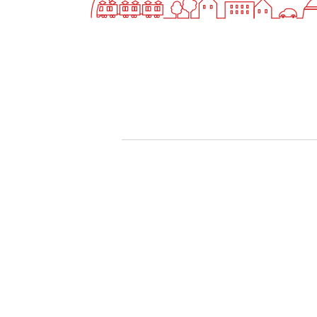
快適カーシェアリング
乗り乗り連携サービス
個人のお客様
料金プラン
利用シーン
お客様の声
ご入会方法
学生はおトク！
マイナ免許証
よくある質問
法人のお客様
料金プラン
長時間利用もおトク
社有車との比較
利用シーン
お客様の声
ご入会方法
よくある質問