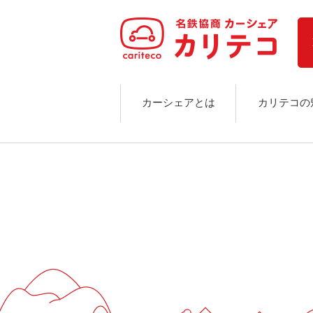
ホーム
ステーション検索
東京エリア
大阪エリア
金沢エリア
駅近／直結
カーシェアとは
カリテコの
カーシェアリングとは
ご利用の流れ
コストシミュレーション
ライド&カーシェア
モデルコース
カリテコの魅力
BMW/MINI
シーン別車種のご案内
名鉄協商パーキング無料
予約アプリ
名鉄ミューズポイント