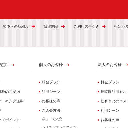
環境への取組み
貸渡約款
ご利用の手引き
特定商
魅力
個人のお客様
法人のお客様
I
料金プラン
料金プラン
車種のご案内
利用シーン
長時間利用もお
パーキング無料
お客様の声
社有車とのコス
リ
ご入会方法
利用シーン
ネットで入会
ーズポイント
お客様の声
カリテコ説明会で入会