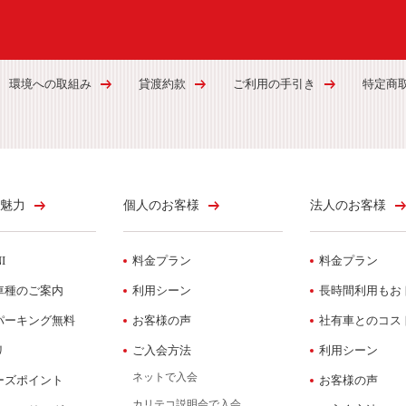
環境への取組み
貸渡約款
ご利用の手引き
特定商
魅力
個人のお客様
法人のお客様
I
料金プラン
料金プラン
車種のご案内
利用シーン
長時間利用もお
パーキング無料
お客様の声
社有車とのコス
リ
ご入会方法
利用シーン
ネットで入会
ーズポイント
お客様の声
カリテコ説明会で入会