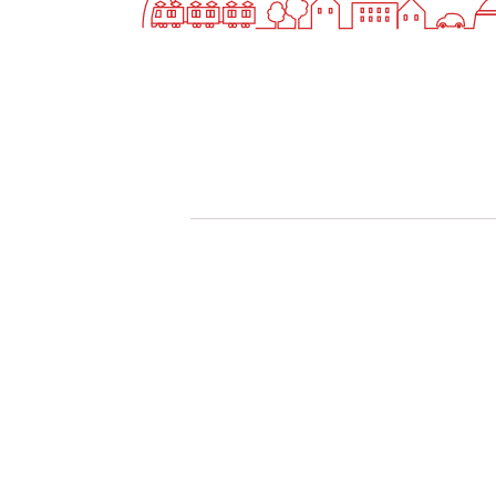
快適カーシェアリング
乗り乗り連携サービス
個人のお客様
料金プラン
利用シーン
お客様の声
ご入会方法
学生はおトク！
マイナ免許証
よくある質問
法人のお客様
料金プラン
長時間利用もおトク
社有車との比較
利用シーン
お客様の声
ご入会方法
よくある質問