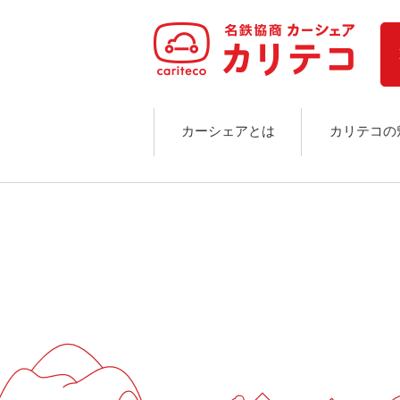
ホーム
ステーション検索
東京エリア
大阪エリア
金沢エリア
駅近／直結
カーシェアとは
カリテコの
カーシェアリングとは
ご利用の流れ
コストシミュレーション
ライド&カーシェア
モデルコース
カリテコの魅力
BMW/MINI
シーン別車種のご案内
名鉄協商パーキング無料
予約アプリ
名鉄ミューズポイント