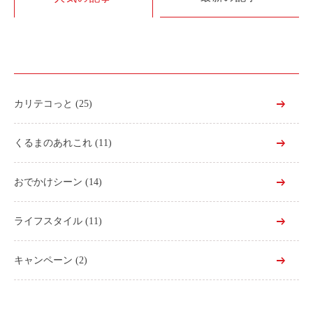
利用シーン
お客様の声
ご入会方法
学生はおトク！
カリテコっと
(25)
マイナ免許証
よくある質問
くるまのあれこれ
(11)
法人のお客様
おでかけシーン
(14)
料金プラン
ライフスタイル
(11)
長時間利用もおトク
社有車との比較
キャンペーン
(2)
利用シーン
お客様の声