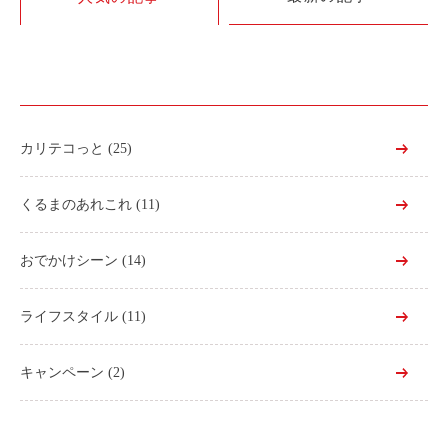
利用シーン
お客様の声
ご入会方法
学生はおトク！
カリテコっと
(25)
マイナ免許証
よくある質問
くるまのあれこれ
(11)
法人のお客様
おでかけシーン
(14)
料金プラン
ライフスタイル
(11)
長時間利用もおトク
社有車との比較
キャンペーン
(2)
利用シーン
お客様の声