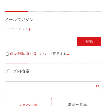
ライド&カーシェア
モデルコース
メールマガジン
カリテコの魅力
*
メールアドレス
BMW/MINI
シーン別車種のご案内
名鉄協商パーキング無料
*
個人情報の取り扱いについて
同意する
予約アプリ
名鉄ミューズポイント
ブログ内検索
快適カーシェアリング
乗り乗り連携サービス
個人のお客様
最新の記事
人気の記事
料金プラン