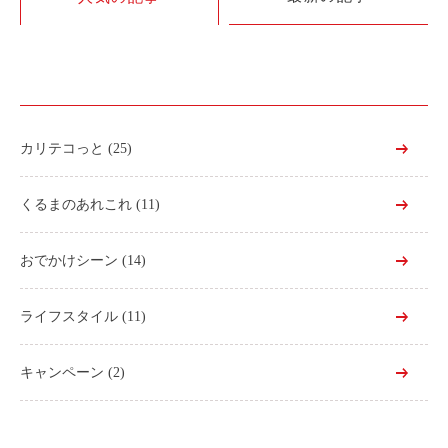
利用シーン
お客様の声
ご入会方法
学生はおトク！
カリテコっと
(25)
マイナ免許証
よくある質問
くるまのあれこれ
(11)
法人のお客様
おでかけシーン
(14)
料金プラン
ライフスタイル
(11)
長時間利用もおトク
社有車との比較
キャンペーン
(2)
利用シーン
お客様の声