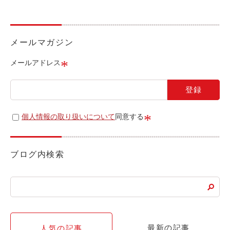
ライド&カーシェア
モデルコース
メールマガジン
カリテコの魅力
*
メールアドレス
BMW/MINI
シーン別車種のご案内
名鉄協商パーキング無料
*
個人情報の取り扱いについて
同意する
予約アプリ
名鉄ミューズポイント
ブログ内検索
快適カーシェアリング
乗り乗り連携サービス
個人のお客様
最新の記事
人気の記事
料金プラン