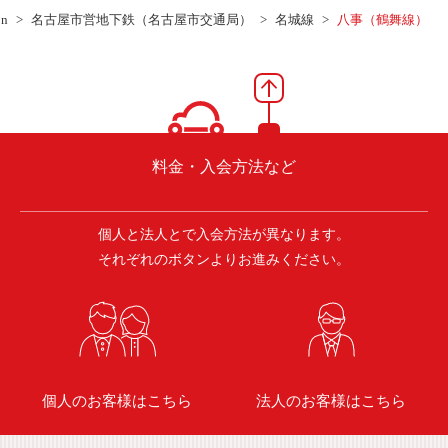
ご入会方法
on
名古屋市営地下鉄（名古屋市交通局）
名城線
八事（鶴舞線）
よくある質問
会社案内
お問い合わせ
お知らせ
料金・入会方法など
個人と法人とで入会方法が異なります。
ご入会はこちら
会員ログイン
それぞれのボタンよりお進みください。
保険補償内容
個人情報の取扱い
環境への取組み
貸渡約款
ご利用の手引き
特定商取引について
個人のお客様はこちら
法人のお客様はこちら
サイトマップ