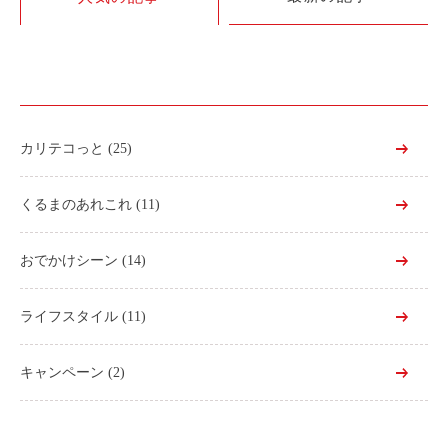
利用シーン
お客様の声
ご入会方法
学生はおトク！
カリテコっと
(25)
マイナ免許証
よくある質問
くるまのあれこれ
(11)
法人のお客様
おでかけシーン
(14)
料金プラン
ライフスタイル
(11)
長時間利用もおトク
社有車との比較
キャンペーン
(2)
利用シーン
お客様の声