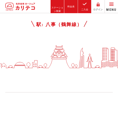
料金表
ステーショ
MENU
ご入会
ログイン
ン検索
ホーム
駅:
八事（鶴舞線）
ステーション検索
東京エリア
大阪エリア
金沢エリア
駅近／直結
カーシェアリングとは
ご利用の流れ
コストシミュレーション