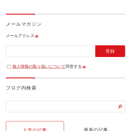
ライド&カーシェア
モデルコース
メールマガジン
カリテコの魅力
*
メールアドレス
BMW/MINI
シーン別車種のご案内
名鉄協商パーキング無料
*
個人情報の取り扱いについて
同意する
予約アプリ
名鉄ミューズポイント
ブログ内検索
快適カーシェアリング
乗り乗り連携サービス
個人のお客様
最新の記事
人気の記事
料金プラン