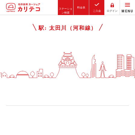
料金表
ステーショ
MENU
ご入会
ログイン
ン検索
ホーム
駅:
太田川（河和線）
ステーション検索
東京エリア
大阪エリア
金沢エリア
駅近／直結
カーシェアリングとは
ご利用の流れ
コストシミュレーション