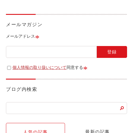
ライド&カーシェア
モデルコース
メールマガジン
カリテコの魅力
*
メールアドレス
BMW/MINI
シーン別車種のご案内
名鉄協商パーキング無料
*
個人情報の取り扱いについて
同意する
予約アプリ
名鉄ミューズポイント
ブログ内検索
快適カーシェアリング
乗り乗り連携サービス
個人のお客様
最新の記事
人気の記事
料金プラン