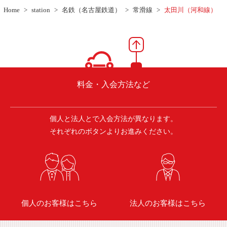
ご入会方法
Home
station
名鉄（名古屋鉄道）
常滑線
太田川（河和線）
よくある質問
会社案内
お問い合わせ
お知らせ
料金・入会方法など
個人と法人とで入会方法が異なります。
ご入会はこちら
会員ログイン
それぞれのボタンよりお進みください。
保険補償内容
個人情報の取扱い
環境への取組み
貸渡約款
ご利用の手引き
特定商取引について
個人のお客様はこちら
法人のお客様はこちら
サイトマップ