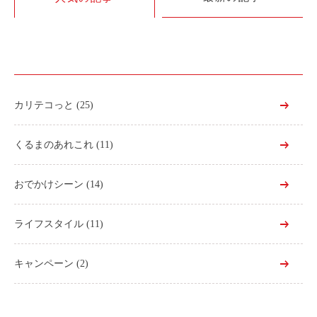
利用シーン
お客様の声
ご入会方法
学生はおトク！
カリテコっと
(25)
マイナ免許証
よくある質問
くるまのあれこれ
(11)
法人のお客様
おでかけシーン
(14)
料金プラン
ライフスタイル
(11)
長時間利用もおトク
社有車との比較
キャンペーン
(2)
利用シーン
お客様の声