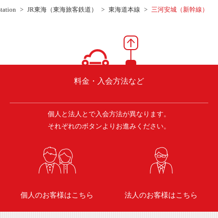
ご入会方法
station
JR東海（東海旅客鉄道）
東海道本線
三河安城（新幹線）
よくある質問
会社案内
お問い合わせ
お知らせ
料金・入会方法など
個人と法人とで入会方法が異なります。
ご入会はこちら
会員ログイン
それぞれのボタンよりお進みください。
保険補償内容
個人情報の取扱い
環境への取組み
貸渡約款
ご利用の手引き
特定商取引について
個人のお客様はこちら
法人のお客様はこちら
サイトマップ