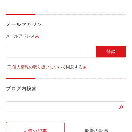
ライド&カーシェア
モデルコース
メールマガジン
カリテコの魅力
*
メールアドレス
BMW/MINI
シーン別車種のご案内
名鉄協商パーキング無料
*
個人情報の取り扱いについて
同意する
予約アプリ
名鉄ミューズポイント
ブログ内検索
快適カーシェアリング
乗り乗り連携サービス
個人のお客様
最新の記事
人気の記事
料金プラン