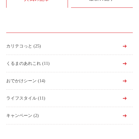
利用シーン
お客様の声
ご入会方法
学生はおトク！
カリテコっと
(25)
マイナ免許証
よくある質問
くるまのあれこれ
(11)
法人のお客様
おでかけシーン
(14)
料金プラン
ライフスタイル
(11)
長時間利用もおトク
社有車との比較
キャンペーン
(2)
利用シーン
お客様の声