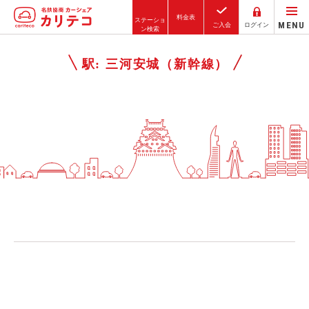
料金表
ステーショ
MENU
ご入会
ログイン
ン検索
ホーム
駅:
三河安城（新幹線）
ステーション検索
東京エリア
大阪エリア
金沢エリア
駅近／直結
カーシェアリングとは
ご利用の流れ
コストシミュレーション