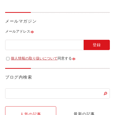
ライド&カーシェア
モデルコース
メールマガジン
カリテコの魅力
*
メールアドレス
BMW/MINI
シーン別車種のご案内
名鉄協商パーキング無料
*
個人情報の取り扱いについて
同意する
予約アプリ
名鉄ミューズポイント
ブログ内検索
快適カーシェアリング
乗り乗り連携サービス
個人のお客様
最新の記事
人気の記事
料金プラン