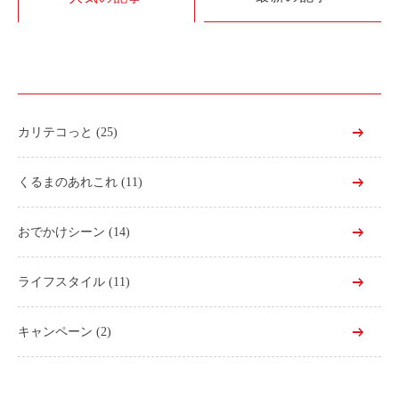
利用シーン
お客様の声
ご入会方法
学生はおトク！
カリテコっと
(25)
マイナ免許証
よくある質問
くるまのあれこれ
(11)
法人のお客様
おでかけシーン
(14)
料金プラン
ライフスタイル
(11)
長時間利用もおトク
社有車との比較
キャンペーン
(2)
利用シーン
お客様の声