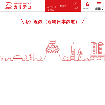
料金表
ステーショ
MENU
ご入会
ログイン
ン検索
ホーム
駅:
近鉄（近畿日本鉄道）
ステーション検索
東京エリア
大阪エリア
金沢エリア
駅近／直結
カーシェアリングとは
ご利用の流れ
コストシミュレーション