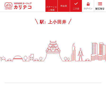
料金表
ステーショ
MENU
ご入会
ログイン
ン検索
ホーム
駅:
上小田井
ステーション検索
東京エリア
大阪エリア
金沢エリア
駅近／直結
カーシェアリングとは
ご利用の流れ
コストシミュレーション