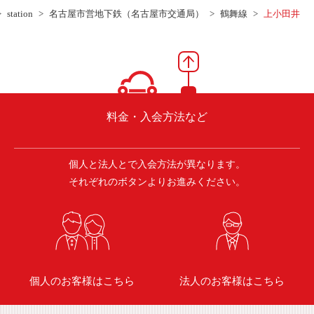
ご入会方法
station
名古屋市営地下鉄（名古屋市交通局）
鶴舞線
上小田井
よくある質問
会社案内
お問い合わせ
お知らせ
料金・入会方法など
個人と法人とで入会方法が異なります。
ご入会はこちら
会員ログイン
それぞれのボタンよりお進みください。
保険補償内容
個人情報の取扱い
環境への取組み
貸渡約款
ご利用の手引き
特定商取引について
個人のお客様はこちら
法人のお客様はこちら
サイトマップ