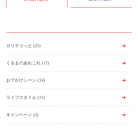
利用シーン
お客様の声
ご入会方法
学生はおトク！
カリテコっと
(25)
マイナ免許証
よくある質問
くるまのあれこれ
(11)
法人のお客様
おでかけシーン
(14)
料金プラン
ライフスタイル
(11)
長時間利用もおトク
社有車との比較
キャンペーン
(2)
利用シーン
お客様の声