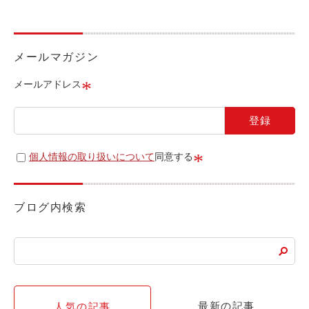
ライド&カーシェア
モデルコース
メールマガジン
カリテコの魅力
*
メールアドレス
BMW/MINI
シーン別車種のご案内
名鉄協商パーキング無料
*
個人情報の取り扱いについて
同意する
予約アプリ
名鉄ミューズポイント
ブログ内検索
快適カーシェアリング
乗り乗り連携サービス
個人のお客様
最新の記事
人気の記事
料金プラン