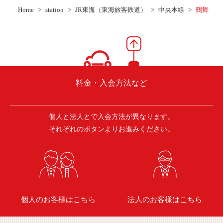
ご入会方法
Home
station
JR東海（東海旅客鉄道）
中央本線
鶴舞
よくある質問
会社案内
お問い合わせ
お知らせ
料金・入会方法など
個人と法人とで入会方法が異なります。
ご入会はこちら
会員ログイン
それぞれのボタンよりお進みください。
保険補償内容
個人情報の取扱い
環境への取組み
貸渡約款
ご利用の手引き
特定商取引について
個人のお客様はこちら
法人のお客様はこちら
サイトマップ