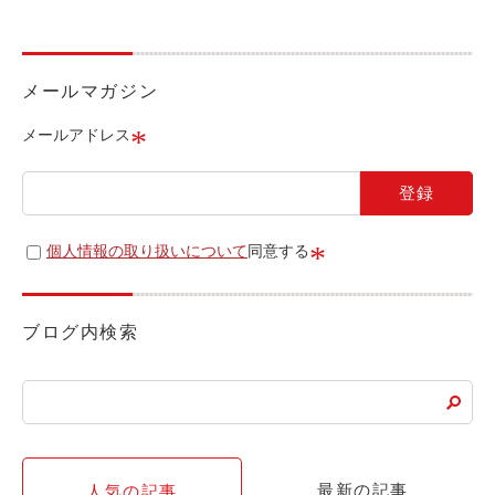
ライド&カーシェア
モデルコース
メールマガジン
カリテコの魅力
*
メールアドレス
BMW/MINI
シーン別車種のご案内
名鉄協商パーキング無料
*
個人情報の取り扱いについて
同意する
予約アプリ
名鉄ミューズポイント
ブログ内検索
快適カーシェアリング
乗り乗り連携サービス
個人のお客様
最新の記事
人気の記事
料金プラン