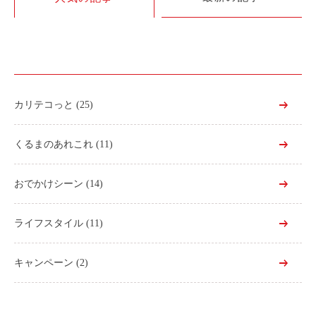
利用シーン
お客様の声
ご入会方法
学生はおトク！
カリテコっと
(25)
マイナ免許証
よくある質問
くるまのあれこれ
(11)
法人のお客様
おでかけシーン
(14)
料金プラン
ライフスタイル
(11)
長時間利用もおトク
社有車との比較
キャンペーン
(2)
利用シーン
お客様の声