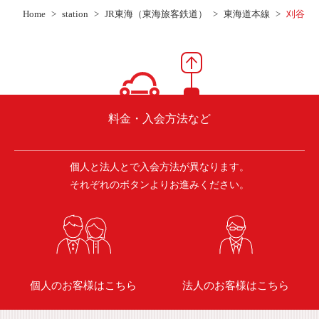
ご入会方法
Home
station
JR東海（東海旅客鉄道）
東海道本線
刈谷
よくある質問
会社案内
お問い合わせ
お知らせ
料金・入会方法など
個人と法人とで入会方法が異なります。
ご入会はこちら
会員ログイン
それぞれのボタンよりお進みください。
保険補償内容
個人情報の取扱い
環境への取組み
貸渡約款
ご利用の手引き
特定商取引について
個人のお客様はこちら
法人のお客様はこちら
サイトマップ