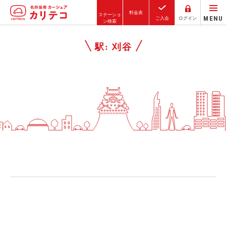
料金表
ステーショ
MENU
ご入会
ログイン
ン検索
ホーム
駅:
刈谷
ステーション検索
東京エリア
大阪エリア
金沢エリア
駅近／直結
カーシェアリングとは
ご利用の流れ
コストシミュレーション