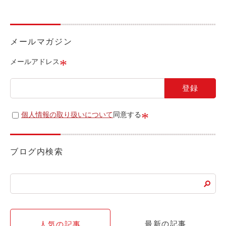
ライド&カーシェア
モデルコース
メールマガジン
カリテコの魅力
*
メールアドレス
BMW/MINI
シーン別車種のご案内
名鉄協商パーキング無料
*
個人情報の取り扱いについて
同意する
予約アプリ
名鉄ミューズポイント
ブログ内検索
快適カーシェアリング
乗り乗り連携サービス
個人のお客様
最新の記事
人気の記事
料金プラン