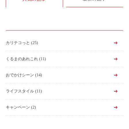
利用シーン
お客様の声
ご入会方法
学生はおトク！
カリテコっと
(25)
マイナ免許証
よくある質問
くるまのあれこれ
(11)
法人のお客様
おでかけシーン
(14)
料金プラン
ライフスタイル
(11)
長時間利用もおトク
社有車との比較
キャンペーン
(2)
利用シーン
お客様の声