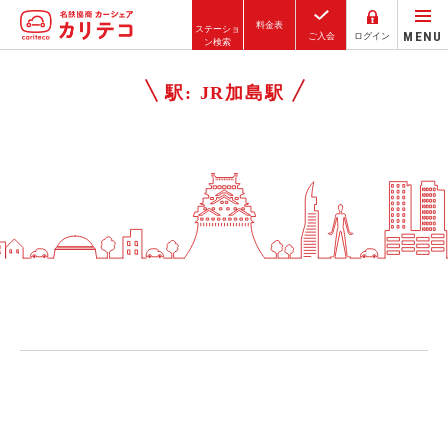
料金表
ステーショ
MENU
ご入会
ログイン
ン検索
ホーム
駅:
JR加島駅
ステーション検索
東京エリア
大阪エリア
金沢エリア
駅近／直結
カーシェアリングとは
ご利用の流れ
コストシミュレーション