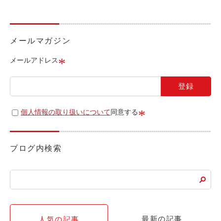
ライド&カーシェア
モデルコース
メールマガジン
カリテコの魅力
*
メールアドレス
BMW/MINI
シーン別車種のご案内
名鉄協商パーキング無料
*
個人情報の取り扱いについて
同意する
予約アプリ
名鉄ミューズポイント
ブログ内検索
快適カーシェアリング
乗り乗り連携サービス
個人のお客様
最新の記事
人気の記事
料金プラン