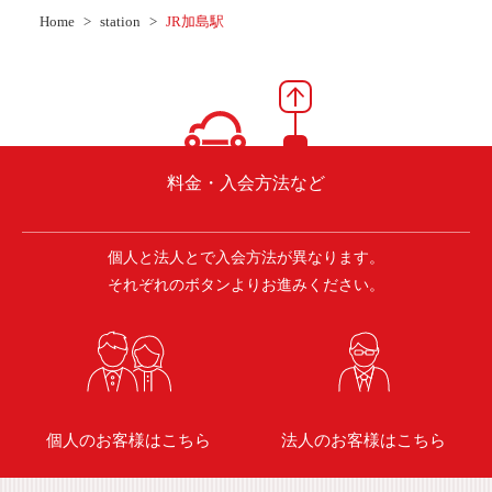
ご入会方法
Home
station
JR加島駅
よくある質問
会社案内
お問い合わせ
お知らせ
料金・入会方法など
個人と法人とで入会方法が異なります。
ご入会はこちら
会員ログイン
それぞれのボタンよりお進みください。
保険補償内容
個人情報の取扱い
環境への取組み
貸渡約款
ご利用の手引き
特定商取引について
個人のお客様はこちら
法人のお客様はこちら
サイトマップ