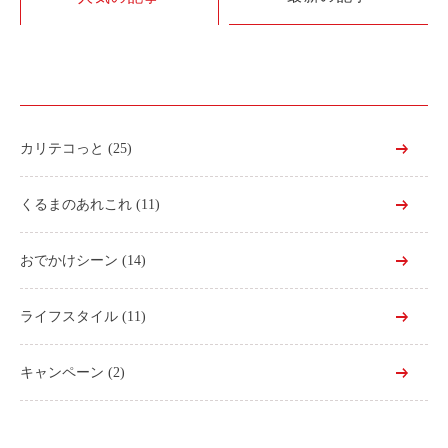
利用シーン
お客様の声
ご入会方法
学生はおトク！
カリテコっと
(25)
マイナ免許証
よくある質問
くるまのあれこれ
(11)
法人のお客様
おでかけシーン
(14)
料金プラン
ライフスタイル
(11)
長時間利用もおトク
社有車との比較
キャンペーン
(2)
利用シーン
お客様の声