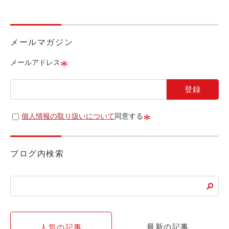
ライド&カーシェア
モデルコース
メールマガジン
カリテコの魅力
*
メールアドレス
BMW/MINI
シーン別車種のご案内
名鉄協商パーキング無料
*
個人情報の取り扱いについて
同意する
予約アプリ
名鉄ミューズポイント
ブログ内検索
快適カーシェアリング
乗り乗り連携サービス
個人のお客様
最新の記事
人気の記事
料金プラン