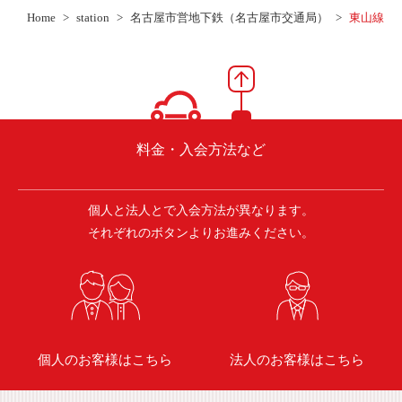
ご入会方法
Home
station
名古屋市営地下鉄（名古屋市交通局）
東山線
よくある質問
会社案内
お問い合わせ
お知らせ
料金・入会方法など
個人と法人とで入会方法が異なります。
ご入会はこちら
会員ログイン
それぞれのボタンよりお進みください。
保険補償内容
個人情報の取扱い
環境への取組み
貸渡約款
ご利用の手引き
特定商取引について
個人のお客様はこちら
法人のお客様はこちら
サイトマップ