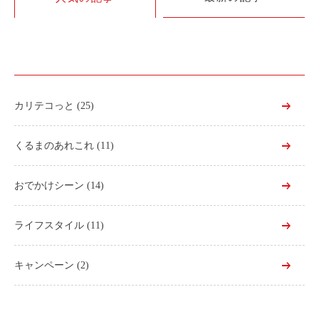
利用シーン
お客様の声
ご入会方法
学生はおトク！
カリテコっと
(25)
マイナ免許証
よくある質問
くるまのあれこれ
(11)
法人のお客様
おでかけシーン
(14)
料金プラン
ライフスタイル
(11)
長時間利用もおトク
社有車との比較
キャンペーン
(2)
利用シーン
お客様の声