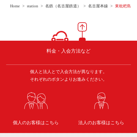
ご入会方法
Home
station
名鉄（名古屋鉄道）
名古屋本線
東枇杷島
よくある質問
会社案内
お問い合わせ
お知らせ
料金・入会方法など
個人と法人とで入会方法が異なります。
ご入会はこちら
会員ログイン
それぞれのボタンよりお進みください。
保険補償内容
個人情報の取扱い
環境への取組み
貸渡約款
ご利用の手引き
特定商取引について
個人のお客様はこちら
法人のお客様はこちら
サイトマップ