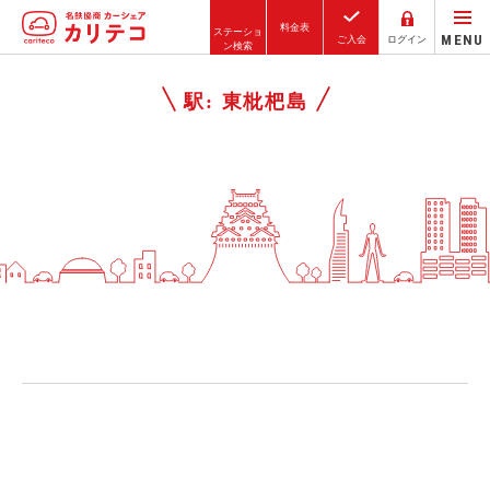
料金表
ステーショ
MENU
ご入会
ログイン
ン検索
ホーム
駅:
東枇杷島
ステーション検索
東京エリア
大阪エリア
金沢エリア
駅近／直結
カーシェアリングとは
ご利用の流れ
コストシミュレーション