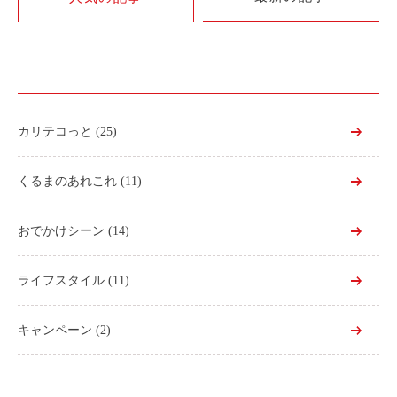
利用シーン
お客様の声
ご入会方法
学生はおトク！
カリテコっと
(25)
マイナ免許証
よくある質問
くるまのあれこれ
(11)
法人のお客様
おでかけシーン
(14)
料金プラン
ライフスタイル
(11)
長時間利用もおトク
社有車との比較
キャンペーン
(2)
利用シーン
お客様の声