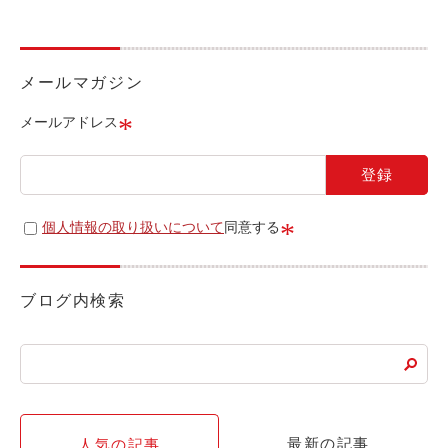
ライド&カーシェア
モデルコース
メールマガジン
カリテコの魅力
*
メールアドレス
BMW/MINI
シーン別車種のご案内
名鉄協商パーキング無料
*
個人情報の取り扱いについて
同意する
予約アプリ
名鉄ミューズポイント
ブログ内検索
快適カーシェアリング
乗り乗り連携サービス
個人のお客様
最新の記事
人気の記事
料金プラン