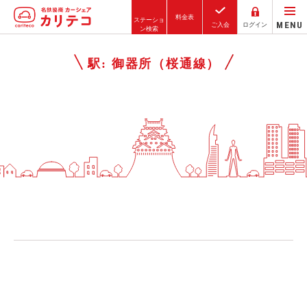
料金表
ステーショ
MENU
ご入会
ログイン
ン検索
ホーム
駅:
御器所（桜通線）
ステーション検索
東京エリア
大阪エリア
金沢エリア
駅近／直結
カーシェアリングとは
ご利用の流れ
コストシミュレーション