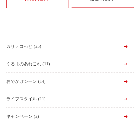
利用シーン
お客様の声
ご入会方法
学生はおトク！
カリテコっと
(25)
マイナ免許証
よくある質問
くるまのあれこれ
(11)
法人のお客様
おでかけシーン
(14)
料金プラン
ライフスタイル
(11)
長時間利用もおトク
社有車との比較
キャンペーン
(2)
利用シーン
お客様の声