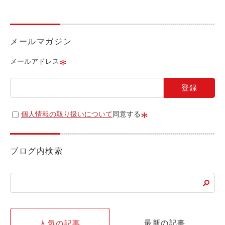
ライド&カーシェア
モデルコース
メールマガジン
カリテコの魅力
*
メールアドレス
BMW/MINI
シーン別車種のご案内
名鉄協商パーキング無料
*
個人情報の取り扱いについて
同意する
予約アプリ
名鉄ミューズポイント
ブログ内検索
快適カーシェアリング
乗り乗り連携サービス
個人のお客様
最新の記事
人気の記事
料金プラン