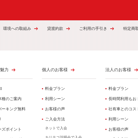
環境への取組み
貸渡約款
ご利用の手引き
特定商
魅力
個人のお客様
法人のお客様
I
料金プラン
料金プラン
車種のご案内
利用シーン
長時間利用もお
パーキング無料
お客様の声
社有車とのコス
リ
ご入会方法
利用シーン
ネットで入会
ーズポイント
お客様の声
カリテコ説明会で入会