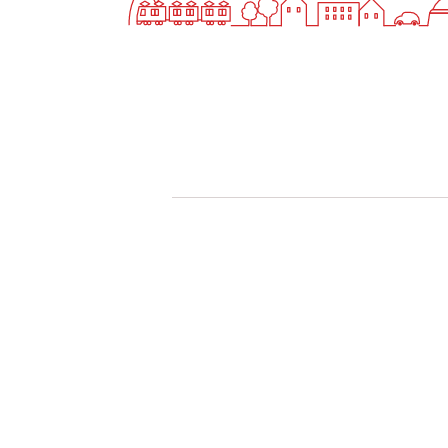
快適カーシェアリング
乗り乗り連携サービス
個人のお客様
料金プラン
利用シーン
お客様の声
ご入会方法
学生はおトク！
マイナ免許証
よくある質問
法人のお客様
料金プラン
長時間利用もおトク
社有車との比較
利用シーン
お客様の声
ご入会方法
よくある質問