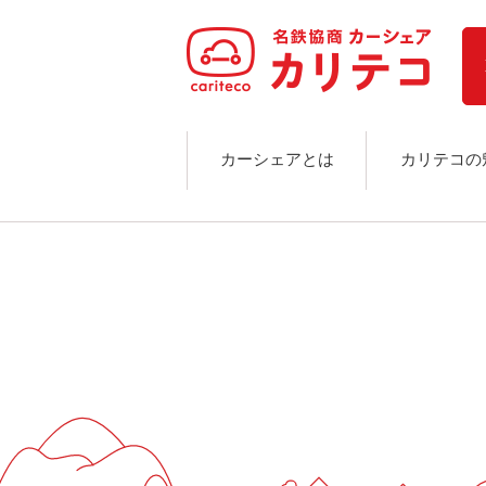
ホーム
ステーション検索
東京エリア
大阪エリア
金沢エリア
駅近／直結
カーシェアとは
カリテコの
カーシェアリングとは
ご利用の流れ
コストシミュレーション
ライド&カーシェア
モデルコース
カリテコの魅力
BMW/MINI
シーン別車種のご案内
名鉄協商パーキング無料
予約アプリ
名鉄ミューズポイント