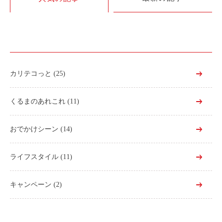
利用シーン
お客様の声
ご入会方法
学生はおトク！
カリテコっと
(25)
マイナ免許証
よくある質問
くるまのあれこれ
(11)
法人のお客様
おでかけシーン
(14)
料金プラン
ライフスタイル
(11)
長時間利用もおトク
社有車との比較
キャンペーン
(2)
利用シーン
お客様の声