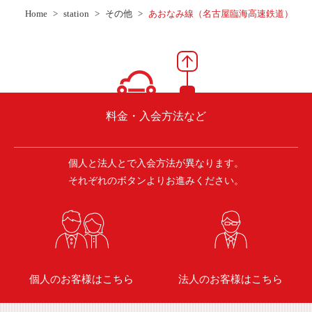
ご入会方法
Home
station
その他
あおなみ線（名古屋臨海高速鉄道）
よくある質問
会社案内
お問い合わせ
お知らせ
料金・入会方法など
個人と法人とで入会方法が異なります。
ご入会はこちら
会員ログイン
それぞれのボタンよりお進みください。
保険補償内容
個人情報の取扱い
環境への取組み
貸渡約款
ご利用の手引き
特定商取引について
個人のお客様はこちら
法人のお客様はこちら
サイトマップ