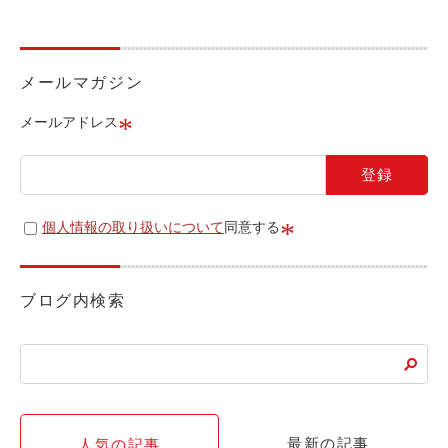
ライド&カーシェア
モデルコース
メールマガジン
カリテコの魅力
*
メールアドレス
BMW/MINI
シーン別車種のご案内
名鉄協商パーキング無料
*
個人情報の取り扱いについて
同意する
予約アプリ
名鉄ミューズポイント
ブログ内検索
快適カーシェアリング
乗り乗り連携サービス
個人のお客様
最新の記事
人気の記事
料金プラン