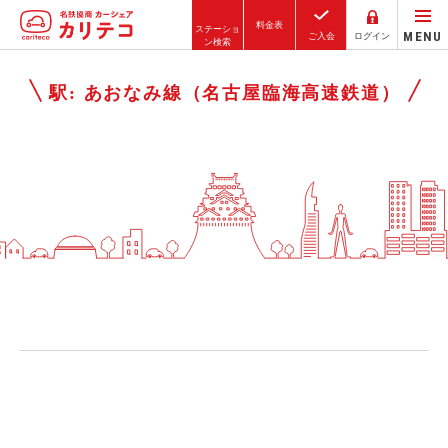
料金表
ステーショ
MENU
ご入会
ログイン
ン検索
ホーム
駅:
あおなみ線（名古屋臨海高速鉄道）
ステーション検索
東京エリア
大阪エリア
金沢エリア
駅近／直結
カーシェアリングとは
ご利用の流れ
コストシミュレーション