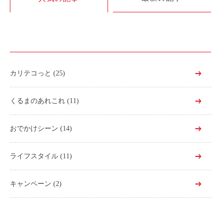
利用シーン
お客様の声
ご入会方法
学生はおトク！
カリテコっと
(25)
マイナ免許証
よくある質問
くるまのあれこれ
(11)
法人のお客様
おでかけシーン
(14)
料金プラン
ライフスタイル
(11)
長時間利用もおトク
社有車との比較
キャンペーン
(2)
利用シーン
お客様の声