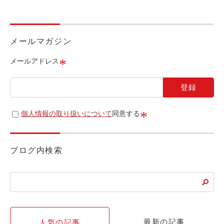
ライド&カーシェア
モデルコース
メールマガジン
カリテコの魅力
*
メールアドレス
BMW/MINI
シーン別車種のご案内
名鉄協商パーキング無料
*
個人情報の取り扱いについて
同意する
予約アプリ
名鉄ミューズポイント
ブログ内検索
快適カーシェアリング
乗り乗り連携サービス
個人のお客様
最新の記事
人気の記事
料金プラン