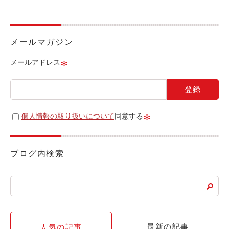
ライド&カーシェア
モデルコース
メールマガジン
カリテコの魅力
*
メールアドレス
BMW/MINI
シーン別車種のご案内
名鉄協商パーキング無料
*
個人情報の取り扱いについて
同意する
予約アプリ
名鉄ミューズポイント
ブログ内検索
快適カーシェアリング
乗り乗り連携サービス
個人のお客様
最新の記事
人気の記事
料金プラン