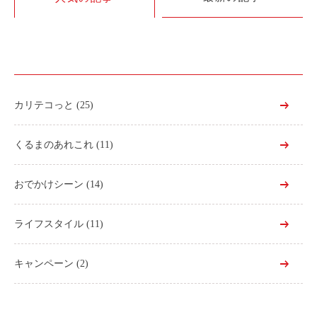
利用シーン
お客様の声
ご入会方法
学生はおトク！
カリテコっと
(25)
マイナ免許証
よくある質問
くるまのあれこれ
(11)
法人のお客様
おでかけシーン
(14)
料金プラン
ライフスタイル
(11)
長時間利用もおトク
社有車との比較
キャンペーン
(2)
利用シーン
お客様の声