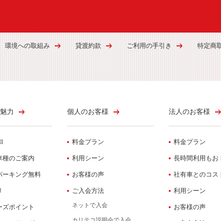
環境への取組み
貸渡約款
ご利用の手引き
特定商
魅力
個人のお客様
法人のお客様
I
料金プラン
料金プラン
車種のご案内
利用シーン
長時間利用もお
パーキング無料
お客様の声
社有車とのコス
リ
ご入会方法
利用シーン
ネットで入会
ーズポイント
お客様の声
カリテコ説明会で入会