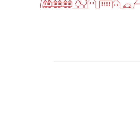
快適カーシェアリング
乗り乗り連携サービス
個人のお客様
料金プラン
利用シーン
お客様の声
ご入会方法
学生はおトク！
マイナ免許証
よくある質問
法人のお客様
料金プラン
長時間利用もおトク
社有車との比較
利用シーン
お客様の声
ご入会方法
よくある質問