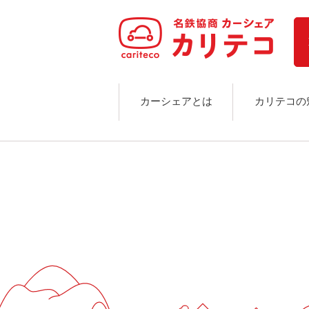
ホーム
ステーション検索
東京エリア
大阪エリア
金沢エリア
駅近／直結
カーシェアとは
カリテコの
カーシェアリングとは
ご利用の流れ
コストシミュレーション
ライド&カーシェア
モデルコース
カリテコの魅力
BMW/MINI
シーン別車種のご案内
名鉄協商パーキング無料
予約アプリ
名鉄ミューズポイント