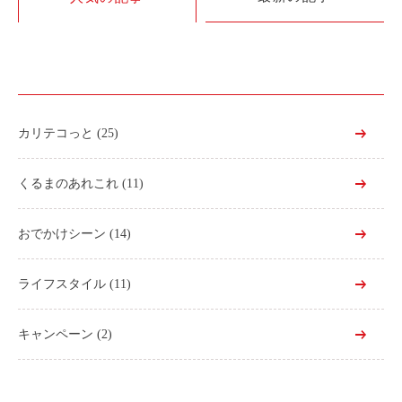
利用シーン
お客様の声
ご入会方法
学生はおトク！
カリテコっと
(25)
マイナ免許証
よくある質問
くるまのあれこれ
(11)
法人のお客様
おでかけシーン
(14)
料金プラン
ライフスタイル
(11)
長時間利用もおトク
社有車との比較
キャンペーン
(2)
利用シーン
お客様の声