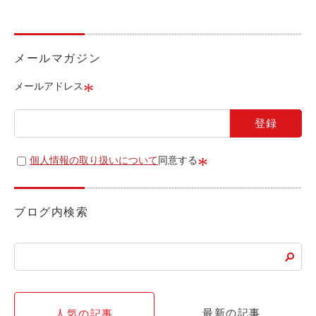
ライド&カーシェア
モデルコース
メールマガジン
カリテコの魅力
*
メールアドレス
BMW/MINI
シーン別車種のご案内
名鉄協商パーキング無料
*
個人情報の取り扱いについて
同意する
予約アプリ
名鉄ミューズポイント
ブログ内検索
快適カーシェアリング
乗り乗り連携サービス
個人のお客様
最新の記事
人気の記事
料金プラン