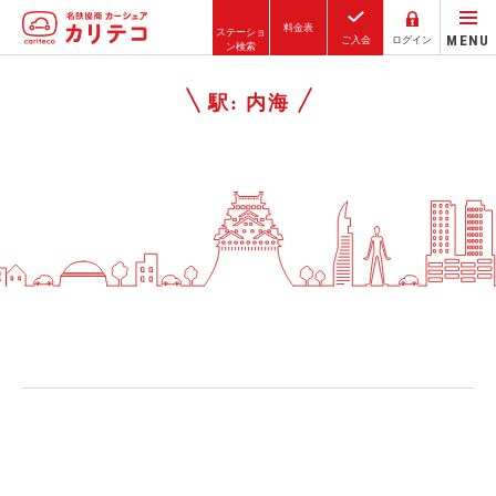
料金表
ステーショ
MENU
ご入会
ログイン
ン検索
ホーム
駅:
内海
ステーション検索
東京エリア
大阪エリア
金沢エリア
駅近／直結
カーシェアリングとは
ご利用の流れ
コストシミュレーション