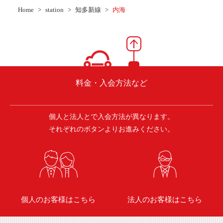
ご入会方法
Home
station
知多新線
内海
よくある質問
会社案内
お問い合わせ
お知らせ
料金・入会方法など
個人と法人とで入会方法が異なります。
ご入会はこちら
会員ログイン
それぞれのボタンよりお進みください。
保険補償内容
個人情報の取扱い
環境への取組み
貸渡約款
ご利用の手引き
特定商取引について
個人のお客様はこちら
法人のお客様はこちら
サイトマップ