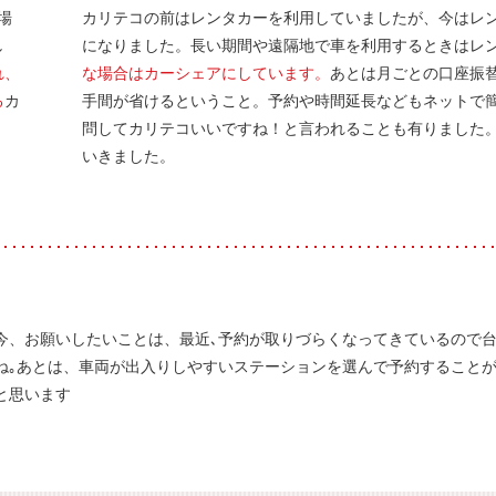
場
カリテコの前はレンタカーを利用していましたが、今はレ
し
になりました。長い期間や遠隔地で車を利用するときはレ
れ、
な場合はカーシェアにしています。
あとは月ごとの口座振
る
カ
手間が省けるということ。予約や時間延長などもネットで
。
問してカリテコいいですね！と言われることも有りました
いきました。
今、お願いしたいことは、最近､予約が取りづらくなってきているので
ね｡あとは、車両が出入りしやすいステーションを選んで予約すること
と思います