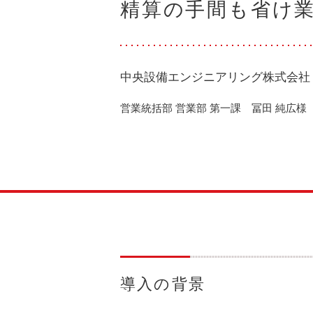
精算の手間も省け業
会社案内
お問い合わせ
お知らせ
ご入会はこちら
中央設備エンジニアリング株式会社
会員ログイン
保険補償内容
営業統括部 営業部 第一課 冨田 純広様
個人情報の取扱い
環境への取組み
貸渡約款
ご利用の手引き
特定商取引について
サイトマップ
Facebook
Twitter
Instagram
導入の背景