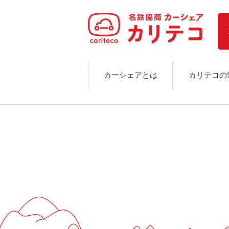
ホーム
ステーション検索
東京エリア
大阪エリア
金沢エリア
駅近／直結
カーシェアとは
カリテコの
カーシェアリングとは
ご利用の流れ
コストシミュレーション
ライド&カーシェア
モデルコース
カリテコの魅力
BMW/MINI
シーン別車種のご案内
名鉄協商パーキング無料
予約アプリ
名鉄ミューズポイント