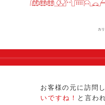
快適カーシェアリング
乗り乗り連携サービス
個人のお客様
料金プラン
利用シーン
カリ
お客様の声
ご入会方法
学生はおトク！
マイナ免許証
よくある質問
法人のお客様
料金プラン
長時間利用もおトク
社有車との比較
利用シーン
お客様の元に訪問
お客様の声
いですね！
と言わ
ご入会方法
よくある質問