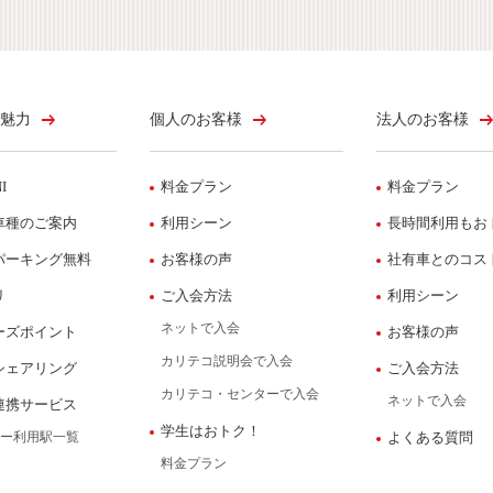
魅力
個人のお客様
法人のお客様
I
料金プラン
料金プラン
車種のご案内
利用シーン
長時間利用もお
パーキング無料
お客様の声
社有車とのコス
リ
ご入会方法
利用シーン
ネットで入会
ーズポイント
お客様の声
カリテコ説明会で入会
シェアリング
ご入会方法
カリテコ・センターで入会
ネットで入会
連携サービス
学生はおトク！
ー利用駅一覧
よくある質問
料金プラン